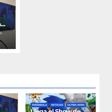
a
N
FARÁNDULA
NOTICIAS
ULTIMA HORA
Llega el Show de