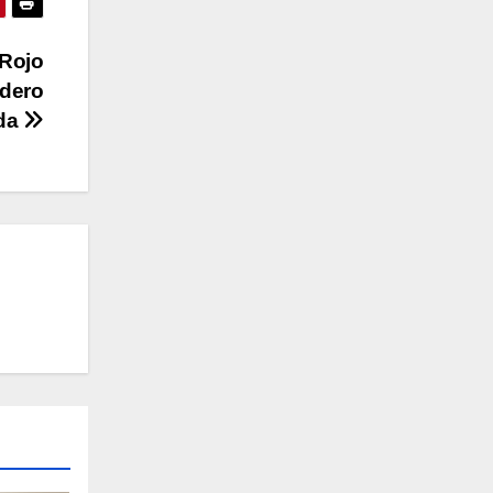
 Rojo
edero
ada