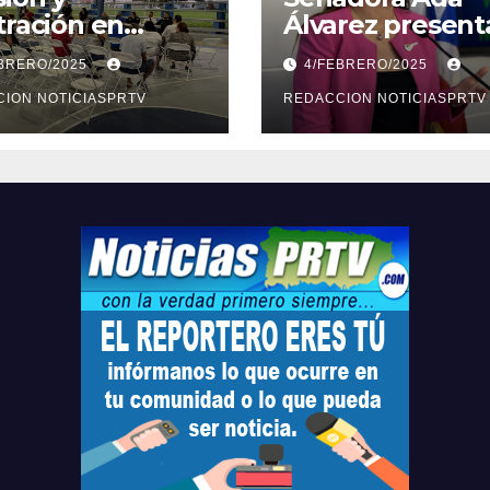
tración en
Álvarez present
ión sobre
medidas ante la
EBRERO/2025
4/FEBRERO/2025
ridad en
violencia en el
arto
ION NOTICIASPRTV
noviazgo
REDACCION NOTICIASPRTV
opolitano