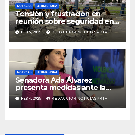
NOTICIAS
ULTIMA HORA
Tensión y frustración en
reunión sobre seguridad en
Reparto Metropolitano
FEB 5, 2025
REDACCION NOTICIASPRTV
NOTICIAS
ULTIMA HORA
Senadora Ada Álvarez
presenta medidas ante la
violencia en el noviazgo
FEB 4, 2025
REDACCION NOTICIASPRTV