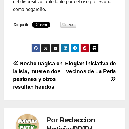
del dispositivo, apto tanto para el uso profesional
como hogareño.
Navegación
Noche trágica en
Elogian iniciativa de
la isla, mueren dos
vecinos de La Perla
de
peatones y otros
entradas
resultan heridos
Por
Redaccion
NoticiasPRTV