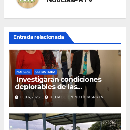
Entrada relacionada
NOTICIAS
ULTIMA HORA
Investigaran condiciones
deplorables de las
facilidades el Departamento
FEB 6, 2025
REDACCION NOTICIASPRTV
de la Salud en Mayagüez