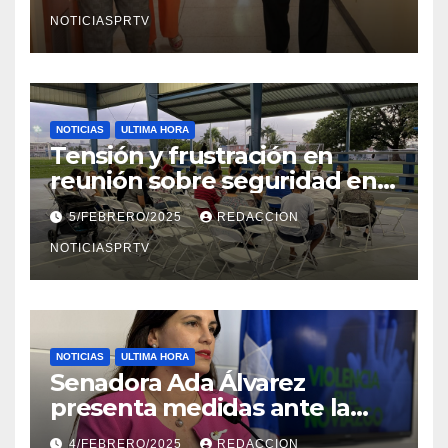
en Mayagüez
NOTICIASPRTV
NOTICIAS
ULTIMA HORA
Tensión y frustración en
reunión sobre seguridad en
Reparto Metropolitano
5/FEBRERO/2025
REDACCION
NOTICIASPRTV
NOTICIAS
ULTIMA HORA
Senadora Ada Álvarez
presenta medidas ante la
violencia en el noviazgo
4/FEBRERO/2025
REDACCION