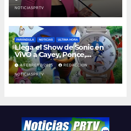
NOTICIASPRTV
FARÁNDULA
NOTICIAS
ULTIMA HORA
Llega el Show de Sonic en
ViVO a Cayey, Ponce,
Barceloneta y Humacao,
4/FEBRERO/2025
REDACCION
Relojes gratis para el que
compre ahora….
NOTICIASPRTV