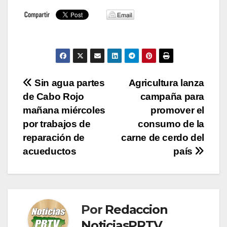
Navegación
Sin agua partes
Agricultura lanza
de Cabo Rojo
campaña para
de
mañana miércoles
promover el
entradas
por trabajos de
consumo de la
reparación de
carne de cerdo del
acueductos
país
Por
Redaccion
NoticiasPRTV