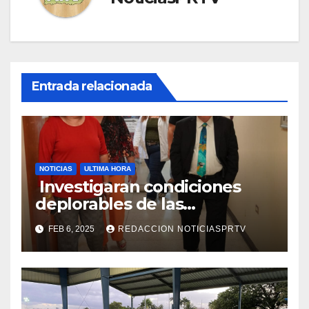
Entrada relacionada
NOTICIAS
ULTIMA HORA
Investigaran condiciones
deplorables de las
facilidades el Departamento
FEB 6, 2025
REDACCION NOTICIASPRTV
de la Salud en Mayagüez