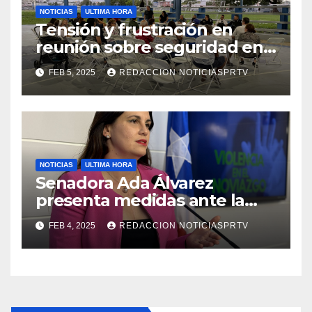
NOTICIAS
ULTIMA HORA
Tensión y frustración en
reunión sobre seguridad en
Reparto Metropolitano
FEB 5, 2025
REDACCION NOTICIASPRTV
NOTICIAS
ULTIMA HORA
Senadora Ada Álvarez
presenta medidas ante la
violencia en el noviazgo
FEB 4, 2025
REDACCION NOTICIASPRTV