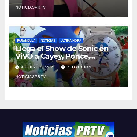
NOTICIASPRTV
FARÁNDULA
NOTICIAS
ULTIMA HORA
Llega el Show de Sonic en
ViVO a Cayey, Ponce,
Barceloneta y Humacao,
4/FEBRERO/2025
REDACCION
Relojes gratis para el que
compre ahora….
NOTICIASPRTV