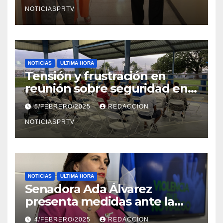
en Mayagüez
NOTICIASPRTV
NOTICIAS
ULTIMA HORA
Tensión y frustración en
reunión sobre seguridad en
Reparto Metropolitano
5/FEBRERO/2025
REDACCION
NOTICIASPRTV
NOTICIAS
ULTIMA HORA
Senadora Ada Álvarez
presenta medidas ante la
violencia en el noviazgo
4/FEBRERO/2025
REDACCION