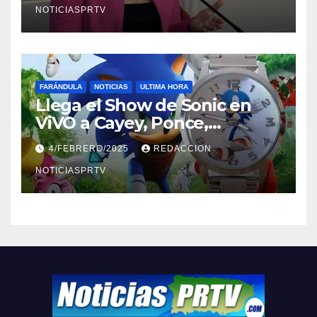
NOTICIASPRTV
FARÁNDULA
NOTICIAS
ULTIMA HORA
Llega el Show de Sonic en
ViVO a Cayey, Ponce,
Barceloneta y Humacao,
4/FEBRERO/2025
REDACCION
Relojes gratis para el que
compre ahora….
NOTICIASPRTV