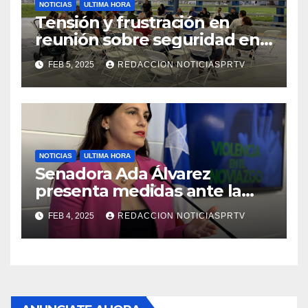
NOTICIAS
ULTIMA HORA
Tensión y frustración en
reunión sobre seguridad en
Reparto Metropolitano
FEB 5, 2025
REDACCION NOTICIASPRTV
NOTICIAS
ULTIMA HORA
Senadora Ada Álvarez
presenta medidas ante la
violencia en el noviazgo
FEB 4, 2025
REDACCION NOTICIASPRTV