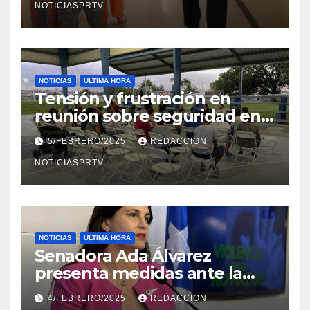
NOTICIASPRTV
NOTICIAS
ULTIMA HORA
Tensión y frustración en
reunión sobre seguridad en
Reparto Metropolitano
5/FEBRERO/2025
REDACCION
NOTICIASPRTV
NOTICIAS
ULTIMA HORA
Senadora Ada Álvarez
presenta medidas ante la
violencia en el noviazgo
4/FEBRERO/2025
REDACCION