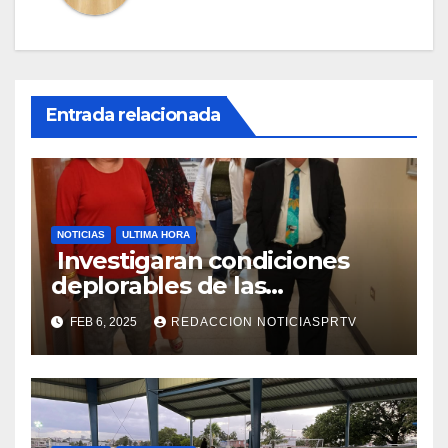
Entrada relacionada
NOTICIAS
ULTIMA HORA
Investigaran condiciones
deplorables de las
facilidades el Departamento
FEB 6, 2025
REDACCION NOTICIASPRTV
de la Salud en Mayagüez