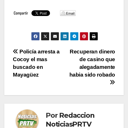
Navegación
Policía arresta a
Recuperan dinero
Cocoy el mas
de casino que
de
buscado en
alegadamente
entradas
Mayagüez
habia sido robado
Por
Redaccion
NoticiasPRTV