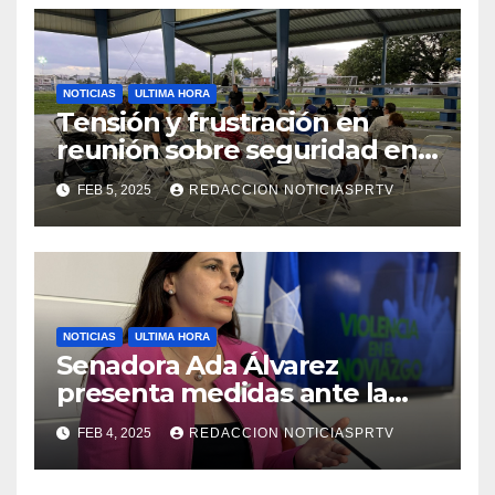
NOTICIAS
ULTIMA HORA
Tensión y frustración en
reunión sobre seguridad en
Reparto Metropolitano
FEB 5, 2025
REDACCION NOTICIASPRTV
NOTICIAS
ULTIMA HORA
Senadora Ada Álvarez
presenta medidas ante la
violencia en el noviazgo
FEB 4, 2025
REDACCION NOTICIASPRTV