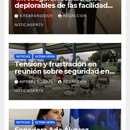
deplorables de las facilidades
el Departamento de la Salud
6/FEBRERO/2025
REDACCION
en Mayagüez
NOTICIASPRTV
NOTICIAS
ULTIMA HORA
Tensión y frustración en
reunión sobre seguridad en
Reparto Metropolitano
5/FEBRERO/2025
REDACCION
NOTICIASPRTV
NOTICIAS
ULTIMA HORA
Senadora Ada Álvarez