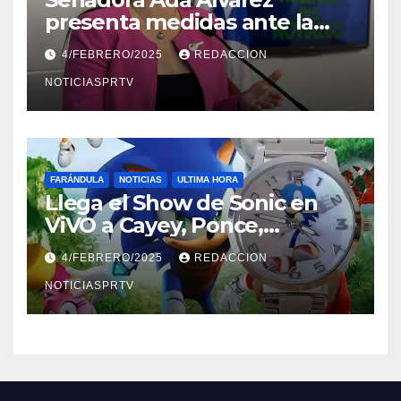
presenta medidas ante la
violencia en el noviazgo
4/FEBRERO/2025
REDACCION
NOTICIASPRTV
FARÁNDULA
NOTICIAS
ULTIMA HORA
Llega el Show de Sonic en
ViVO a Cayey, Ponce,
Barceloneta y Humacao,
4/FEBRERO/2025
REDACCION
Relojes gratis para el que
compre ahora….
NOTICIASPRTV