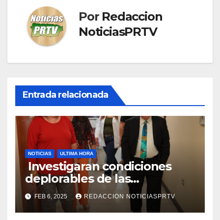
Por
Redaccion
NoticiasPRTV
Entrada relacionada
NOTICIAS
ULTIMA HORA
Investigaran condiciones
deplorables de las
facilidades el Departamento
FEB 6, 2025
REDACCION NOTICIASPRTV
de la Salud en Mayagüez