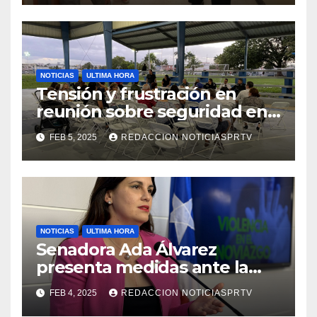
NOTICIAS
ULTIMA HORA
Tensión y frustración en
reunión sobre seguridad en
Reparto Metropolitano
FEB 5, 2025
REDACCION NOTICIASPRTV
NOTICIAS
ULTIMA HORA
Senadora Ada Álvarez
presenta medidas ante la
violencia en el noviazgo
FEB 4, 2025
REDACCION NOTICIASPRTV