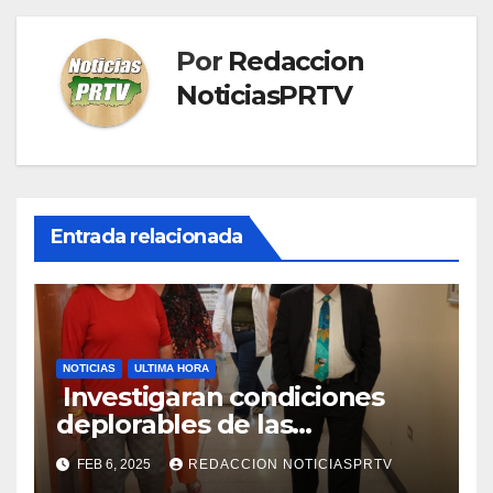
Por
Redaccion
NoticiasPRTV
Entrada relacionada
NOTICIAS
ULTIMA HORA
Investigaran condiciones
deplorables de las
facilidades el Departamento
FEB 6, 2025
REDACCION NOTICIASPRTV
de la Salud en Mayagüez