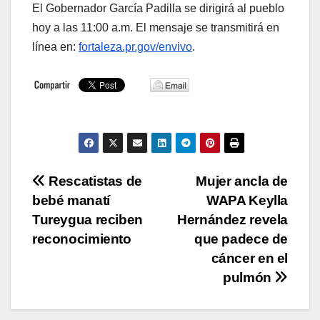
El Gobernador García Padilla se dirigirá al pueblo
hoy a las 11:00 a.m. El mensaje se transmitirá en
línea en:
fortaleza.pr.gov/envivo
.
Navegación
Rescatistas de
Mujer ancla de
bebé manatí
WAPA Keylla
de
Tureygua reciben
Hernández revela
entradas
reconocimiento
que padece de
cáncer en el
pulmón