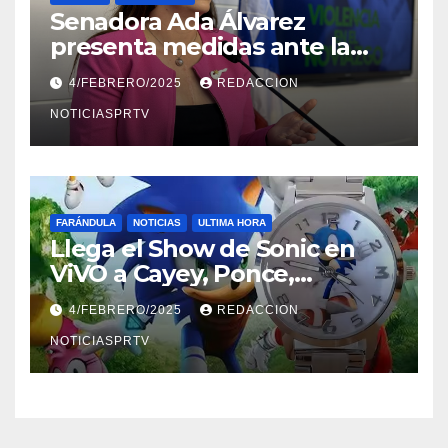
Senadora Ada Álvarez
presenta medidas ante la
violencia en el noviazgo
4/FEBRERO/2025
REDACCION
NOTICIASPRTV
FARÁNDULA
NOTICIAS
ULTIMA HORA
Llega el Show de Sonic en
ViVO a Cayey, Ponce,
Barceloneta y Humacao,
4/FEBRERO/2025
REDACCION
Relojes gratis para el que
compre ahora….
NOTICIASPRTV