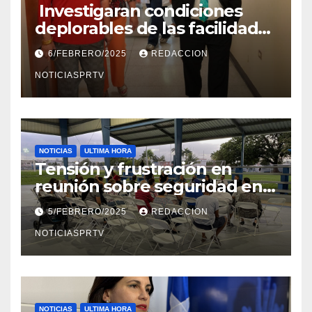
Investigaran condiciones
deplorables de las facilidades
el Departamento de la Salud
6/FEBRERO/2025
REDACCION
en Mayagüez
NOTICIASPRTV
NOTICIAS
ULTIMA HORA
Tensión y frustración en
reunión sobre seguridad en
Reparto Metropolitano
5/FEBRERO/2025
REDACCION
NOTICIASPRTV
NOTICIAS
ULTIMA HORA