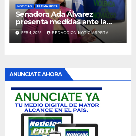
NOTICIAS
ULTIMA HORA
Senadora Ada Álvarez
presenta medidas ante la
violencia en el noviazgo
FEB 4, 2025
REDACCION NOTICIASPRTV
ANUNCIATE AHORA