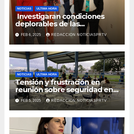
NOTICIAS
ULTIMA HORA
Investigaran condiciones
deplorables de las
facilidades el Departamento
FEB 6, 2025
REDACCION NOTICIASPRTV
de la Salud en Mayagüez
NOTICIAS
ULTIMA HORA
Tensión y frustración en
reunión sobre seguridad en
Reparto Metropolitano
FEB 5, 2025
REDACCION NOTICIASPRTV