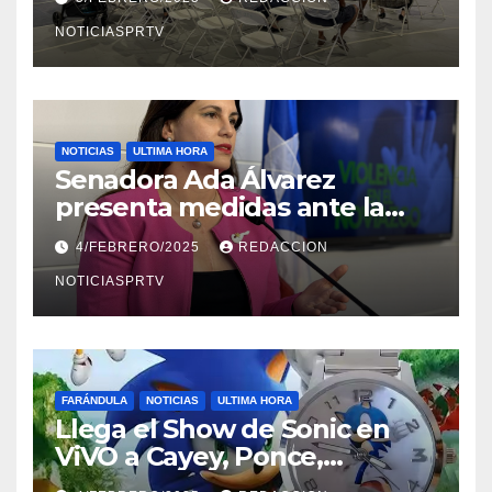
NOTICIASPRTV
NOTICIAS
ULTIMA HORA
Senadora Ada Álvarez
presenta medidas ante la
violencia en el noviazgo
4/FEBRERO/2025
REDACCION
NOTICIASPRTV
FARÁNDULA
NOTICIAS
ULTIMA HORA
Llega el Show de Sonic en
ViVO a Cayey, Ponce,
Barceloneta y Humacao,