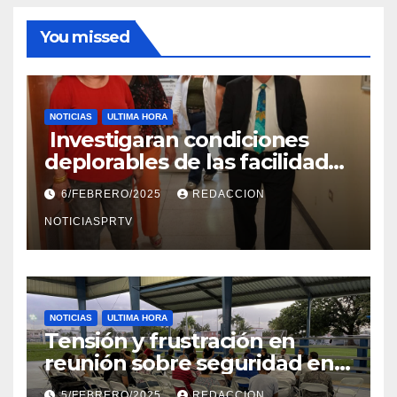
You missed
NOTICIAS
ULTIMA HORA
Investigaran condiciones
deplorables de las facilidades
el Departamento de la Salud
6/FEBRERO/2025
REDACCION
en Mayagüez
NOTICIASPRTV
NOTICIAS
ULTIMA HORA
Tensión y frustración en
reunión sobre seguridad en
Reparto Metropolitano
5/FEBRERO/2025
REDACCION