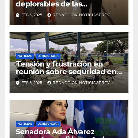
deplorables de las
facilidades el Departamento
FEB 6, 2025
REDACCION NOTICIASPRTV
de la Salud en Mayagüez
NOTICIAS
ULTIMA HORA
Tensión y frustración en
reunión sobre seguridad en
Reparto Metropolitano
FEB 5, 2025
REDACCION NOTICIASPRTV
NOTICIAS
ULTIMA HORA
Senadora Ada Álvarez