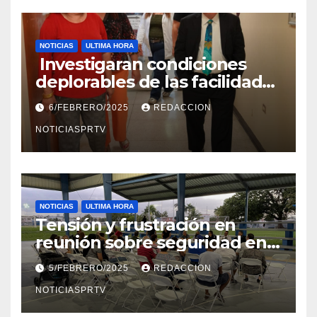
NOTICIAS
ULTIMA HORA
Investigaran condiciones
deplorables de las facilidades
el Departamento de la Salud
6/FEBRERO/2025
REDACCION
en Mayagüez
NOTICIASPRTV
NOTICIAS
ULTIMA HORA
Tensión y frustración en
reunión sobre seguridad en
Reparto Metropolitano
5/FEBRERO/2025
REDACCION
NOTICIASPRTV