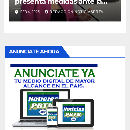
presenta medidas ante la
violencia en el noviazgo
FEB 4, 2025
REDACCION NOTICIASPRTV
ANUNCIATE AHORA