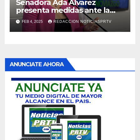
Senadora Ada Álvarez
presenta medidas ante la
violencia en el noviazgo
FEB 4, 2025
REDACCION NOTICIASPRTV
ANUNCIATE AHORA