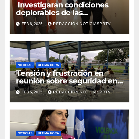
Investigaran condiciones
deplorables de las
facilidades el Departamento
FEB 6, 2025
REDACCION NOTICIASPRTV
de la Salud en Mayagüez
NOTICIAS
ULTIMA HORA
Tensión y frustración en
reunión sobre seguridad en
Reparto Metropolitano
FEB 5, 2025
REDACCION NOTICIASPRTV
NOTICIAS
ULTIMA HORA