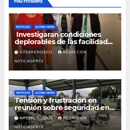
You missed
NOTICIAS
ULTIMA HORA
Investigaran condiciones
deplorables de las facilidades
el Departamento de la Salud
6/FEBRERO/2025
REDACCION
en Mayagüez
NOTICIASPRTV
NOTICIAS
ULTIMA HORA
Tensión y frustración en
reunión sobre seguridad en
Reparto Metropolitano
5/FEBRERO/2025
REDACCION
NOTICIASPRTV