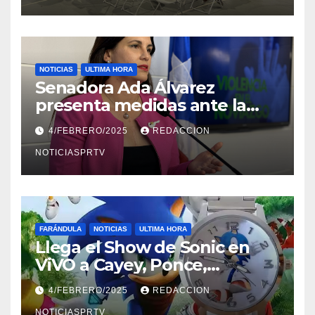
NOTICIAS
ULTIMA HORA
Senadora Ada Álvarez
presenta medidas ante la
violencia en el noviazgo
4/FEBRERO/2025
REDACCION
NOTICIASPRTV
FARÁNDULA
NOTICIAS
ULTIMA HORA
Llega el Show de Sonic en
ViVO a Cayey, Ponce,
Barceloneta y Humacao,
4/FEBRERO/2025
REDACCION
Relojes gratis para el que
NOTICIASPRTV