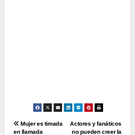
Navegación
Mujer es timada
Actores y fanáticos
en llamada
no pueden creer la