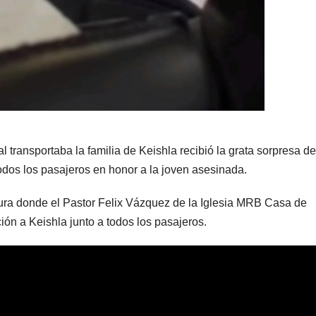
 transportaba la familia de Keishla recibió la grata sorpresa d
todos los pasajeros en honor a la joven asesinada.
tura donde el Pastor Felix Vázquez de la Iglesia MRB Casa de
n a Keishla junto a todos los pasajeros.