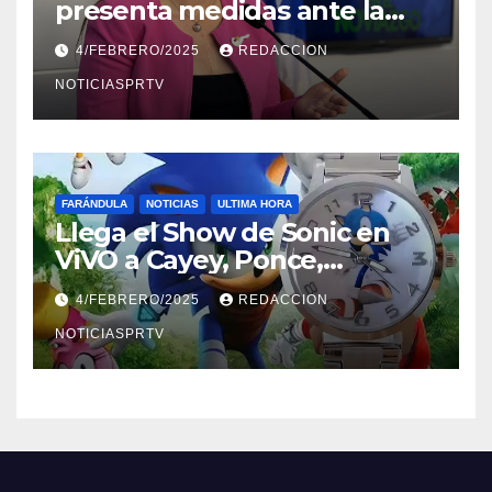
presenta medidas ante la
violencia en el noviazgo
4/FEBRERO/2025
REDACCION
NOTICIASPRTV
FARÁNDULA
NOTICIAS
ULTIMA HORA
Llega el Show de Sonic en
ViVO a Cayey, Ponce,
Barceloneta y Humacao,
4/FEBRERO/2025
REDACCION
Relojes gratis para el que
compre ahora….
NOTICIASPRTV