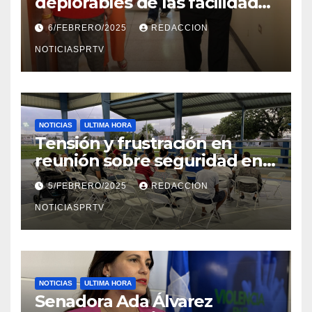
deplorables de las facilidades
el Departamento de la Salud
6/FEBRERO/2025
REDACCION
en Mayagüez
NOTICIASPRTV
NOTICIAS
ULTIMA HORA
Tensión y frustración en
reunión sobre seguridad en
Reparto Metropolitano
5/FEBRERO/2025
REDACCION
NOTICIASPRTV
NOTICIAS
ULTIMA HORA
Senadora Ada Álvarez