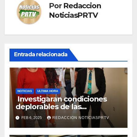
Por
Redaccion
NoticiasPRTV
Entrada relacionada
NOTICIAS
ULTIMA HORA
Investigaran condiciones
deplorables de las
facilidades el Departamento
FEB 6, 2025
REDACCION NOTICIASPRTV
de la Salud en Mayagüez