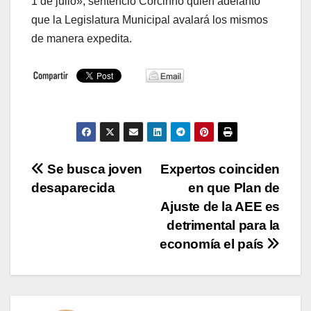
1 de julio», sentenció Corcinno quien adelantó
que la Legislatura Municipal avalará los mismos
de manera expedita.
Navegación
Se busca joven
Expertos coinciden
desaparecida
en que Plan de
de
Ajuste de la AEE es
entradas
detrimental para la
economía el país