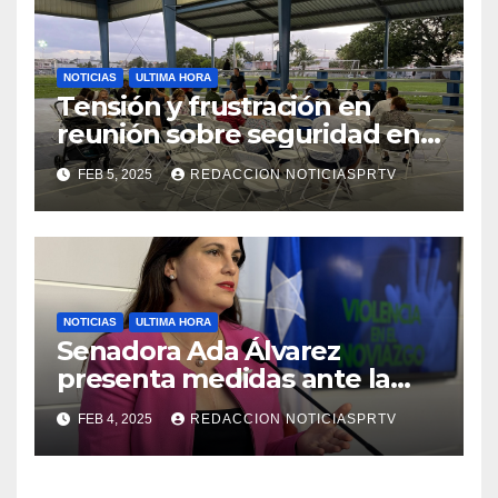
NOTICIAS
ULTIMA HORA
Tensión y frustración en
reunión sobre seguridad en
Reparto Metropolitano
FEB 5, 2025
REDACCION NOTICIASPRTV
NOTICIAS
ULTIMA HORA
Senadora Ada Álvarez
presenta medidas ante la
violencia en el noviazgo
FEB 4, 2025
REDACCION NOTICIASPRTV