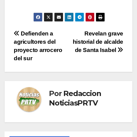
Navegación
Defienden a
Revelan grave
agricultores del
historial de alcalde
de
proyecto arrocero
de Santa Isabel
entradas
del sur
Por
Redaccion
NoticiasPRTV