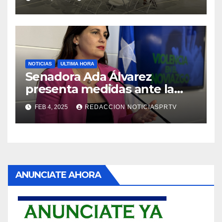
NOTICIAS
ULTIMA HORA
Senadora Ada Álvarez
presenta medidas ante la
violencia en el noviazgo
FEB 4, 2025
REDACCION NOTICIASPRTV
ANUNCIATE AHORA