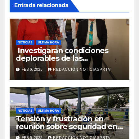
Entrada relacionada
NOTICIAS
ULTIMA HORA
Investigaran condiciones
deplorables de las
facilidades el Departamento
FEB 6, 2025
REDACCION NOTICIASPRTV
de la Salud en Mayagüez
NOTICIAS
ULTIMA HORA
Tensión y frustración en
reunión sobre seguridad en
Reparto Metropolitano
FEB 5, 2025
REDACCION NOTICIASPRTV