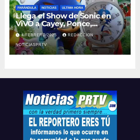
FARÁNDULA
NOTICIAS
ULTIMA HORA
Llega el Show de Sonic en
ViVO a Cayey, Ponce,
Barceloneta y Humacao,
4/FEBRERO/2025
REDACCION
Relojes gratis para el que
compre ahora….
NOTICIASPRTV