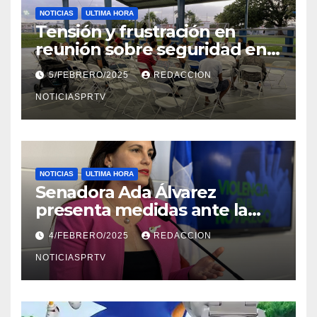
NOTICIAS
ULTIMA HORA
Tensión y frustración en
reunión sobre seguridad en
Reparto Metropolitano
5/FEBRERO/2025
REDACCION
NOTICIASPRTV
NOTICIAS
ULTIMA HORA
Senadora Ada Álvarez
presenta medidas ante la
violencia en el noviazgo
4/FEBRERO/2025
REDACCION
NOTICIASPRTV