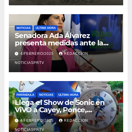
NOTICIAS
ULTIMA HORA
Senadora Ada Álvarez
presenta medidas ante la
violencia en el noviazgo
4/FEBRERO/2025
REDACCION
NOTICIASPRTV
FARÁNDULA
NOTICIAS
ULTIMA HORA
Llega el Show de Sonic en
ViVO a Cayey, Ponce,
Barceloneta y Humacao,
4/FEBRERO/2025
REDACCION
Relojes gratis para el que
compre ahora….
NOTICIASPRTV