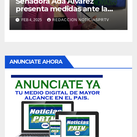
Senadora Ada Álvarez
presenta medidas ante la
violencia en el noviazgo
FEB 4, 2025
REDACCION NOTICIASPRTV
ANUNCIATE AHORA