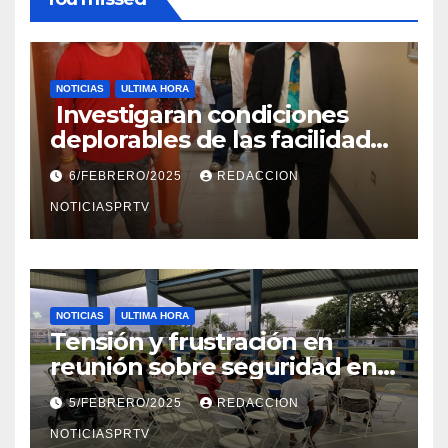
NOTICIAS
ULTIMA HORA
Investigaran condiciones
deplorables de las facilidades
el Departamento de la Salud
6/FEBRERO/2025
REDACCION
en Mayagüez
NOTICIASPRTV
NOTICIAS
ULTIMA HORA
Tensión y frustración en
reunión sobre seguridad en
Reparto Metropolitano
5/FEBRERO/2025
REDACCION
NOTICIASPRTV