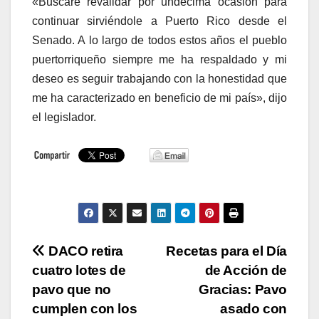
«Buscaré revalidar por undécima ocasión para
continuar sirviéndole a Puerto Rico desde el
Senado. A lo larg
o de todos estos años el pueblo
puertorriqueño siempre me ha respaldado y mi
deseo es seguir trabajando con la honestidad que
me ha caracterizado en beneficio de mi país», dijo
el legislador.
Navegación
DACO retira
Recetas para el Día
cuatro lotes de
de Acción de
de
pavo que no
Gracias: Pavo
entradas
cumplen con los
asado con