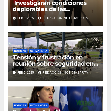
Investigaran condiciones
deplorables de las
facilidades el Departamento
FEB 6, 2025
REDACCION NOTICIASPRTV
de la Salud en Mayagüez
NOTICIAS
ULTIMA HORA
Tensión y frustración en
reunión sobre seguridad en
Reparto Metropolitano
FEB 5, 2025
REDACCION NOTICIASPRTV
NOTICIAS
ULTIMA HORA