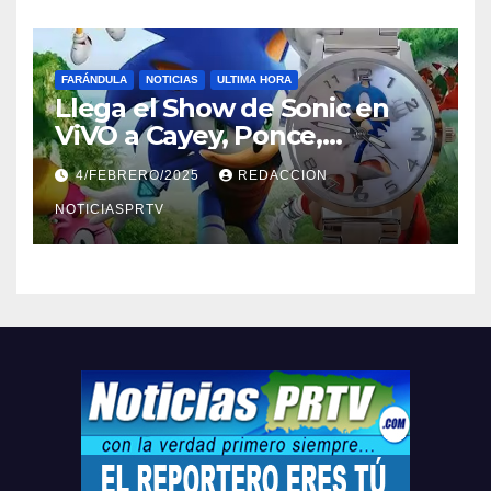
FARÁNDULA
NOTICIAS
ULTIMA HORA
Llega el Show de Sonic en
ViVO a Cayey, Ponce,
Barceloneta y Humacao,
4/FEBRERO/2025
REDACCION
Relojes gratis para el que
compre ahora….
NOTICIASPRTV