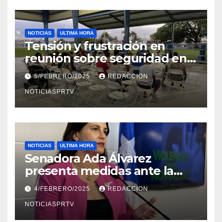
NOTICIAS
ULTIMA HORA
Tensión y frustración en
reunión sobre seguridad en
Reparto Metropolitano
5/FEBRERO/2025
REDACCION
NOTICIASPRTV
NOTICIAS
ULTIMA HORA
Senadora Ada Álvarez
presenta medidas ante la
violencia en el noviazgo
4/FEBRERO/2025
REDACCION
NOTICIASPRTV