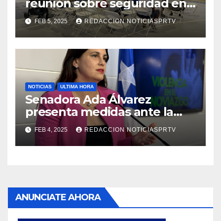
reunión sobre seguridad en
Reparto Metropolitano
FEB 5, 2025
REDACCION NOTICIASPRTV
NOTICIAS
ULTIMA HORA
Senadora Ada Álvarez
presenta medidas ante la
violencia en el noviazgo
FEB 4, 2025
REDACCION NOTICIASPRTV
ANUNCIATE AHORA