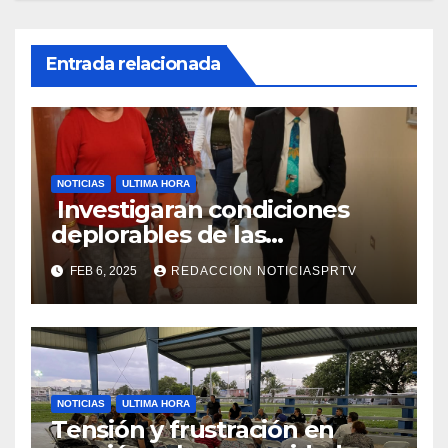
Entrada relacionada
NOTICIAS
ULTIMA HORA
Investigaran condiciones
deplorables de las
facilidades el Departamento
FEB 6, 2025
REDACCION NOTICIASPRTV
de la Salud en Mayagüez
NOTICIAS
ULTIMA HORA
Tensión y frustración en