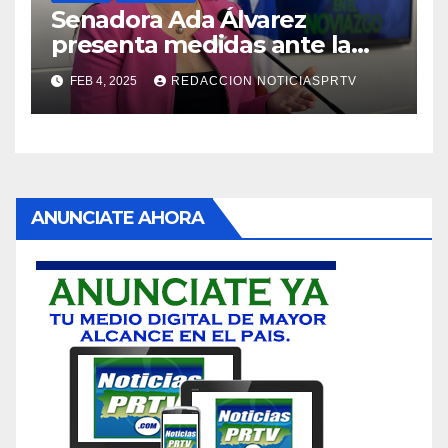
Senadora Ada Álvarez
presenta medidas ante la
violencia en el noviazgo
FEB 4, 2025
REDACCION NOTICIASPRTV
ANUNCIATE AHORA