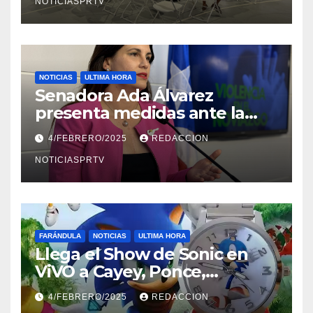
NOTICIASPRTV
NOTICIAS
ULTIMA HORA
Senadora Ada Álvarez
presenta medidas ante la
violencia en el noviazgo
4/FEBRERO/2025
REDACCION
NOTICIASPRTV
FARÁNDULA
NOTICIAS
ULTIMA HORA
Llega el Show de Sonic en
ViVO a Cayey, Ponce,
Barceloneta y Humacao,
4/FEBRERO/2025
REDACCION
Relojes gratis para el que