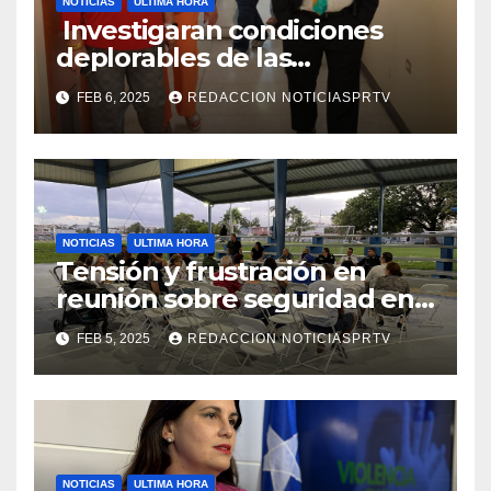
NOTICIAS
ULTIMA HORA
Investigaran condiciones
deplorables de las
facilidades el Departamento
FEB 6, 2025
REDACCION NOTICIASPRTV
de la Salud en Mayagüez
NOTICIAS
ULTIMA HORA
Tensión y frustración en
reunión sobre seguridad en
Reparto Metropolitano
FEB 5, 2025
REDACCION NOTICIASPRTV
NOTICIAS
ULTIMA HORA