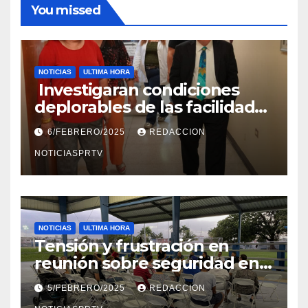
You missed
NOTICIAS
ULTIMA HORA
Investigaran condiciones
deplorables de las facilidades
el Departamento de la Salud
6/FEBRERO/2025
REDACCION
en Mayagüez
NOTICIASPRTV
NOTICIAS
ULTIMA HORA
Tensión y frustración en
reunión sobre seguridad en
Reparto Metropolitano
5/FEBRERO/2025
REDACCION