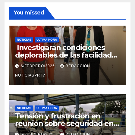
You missed
NOTICIAS
ULTIMA HORA
Investigaran condiciones
deplorables de las facilidades
el Departamento de la Salud
6/FEBRERO/2025
REDACCION
en Mayagüez
NOTICIASPRTV
NOTICIAS
ULTIMA HORA
Tensión y frustración en
reunión sobre seguridad en
Reparto Metropolitano
5/FEBRERO/2025
REDACCION