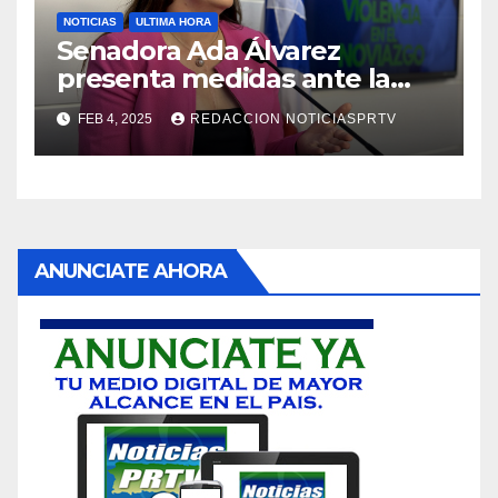
NOTICIAS
ULTIMA HORA
Senadora Ada Álvarez
presenta medidas ante la
violencia en el noviazgo
FEB 4, 2025
REDACCION NOTICIASPRTV
ANUNCIATE AHORA