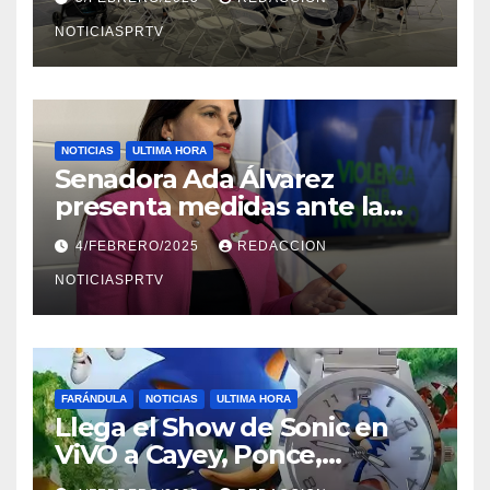
NOTICIASPRTV
NOTICIAS
ULTIMA HORA
Senadora Ada Álvarez
presenta medidas ante la
violencia en el noviazgo
4/FEBRERO/2025
REDACCION
NOTICIASPRTV
FARÁNDULA
NOTICIAS
ULTIMA HORA
Llega el Show de Sonic en
ViVO a Cayey, Ponce,
Barceloneta y Humacao,