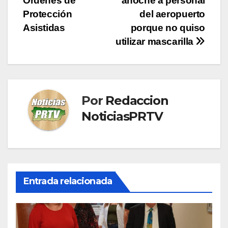
Órdenes de
anoche a personal
entradas
Protección
del aeropuerto
Asistidas
porque no quiso
utilizar mascarilla
Por
Redaccion
NoticiasPRTV
Entrada relacionada