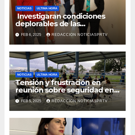
NOTICIAS
ULTIMA HORA
Investigaran condiciones
deplorables de las
facilidades el Departamento
FEB 6, 2025
REDACCION NOTICIASPRTV
de la Salud en Mayagüez
NOTICIAS
ULTIMA HORA
Tensión y frustración en
reunión sobre seguridad en
Reparto Metropolitano
FEB 5, 2025
REDACCION NOTICIASPRTV