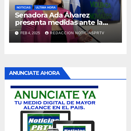
NOTICIAS
ULTIMA HORA
Senadora Ada Álvarez
presenta medidas ante la
violencia en el noviazgo
FEB 4, 2025
REDACCION NOTICIASPRTV
ANUNCIATE AHORA