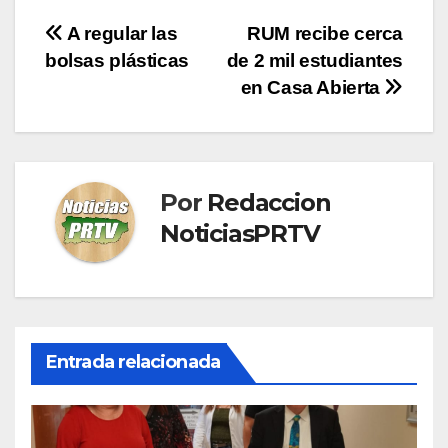
Navegación
A regular las
RUM recibe cerca
bolsas plásticas
de 2 mil estudiantes
de
en Casa Abierta
entradas
Por
Redaccion
NoticiasPRTV
Entrada relacionada