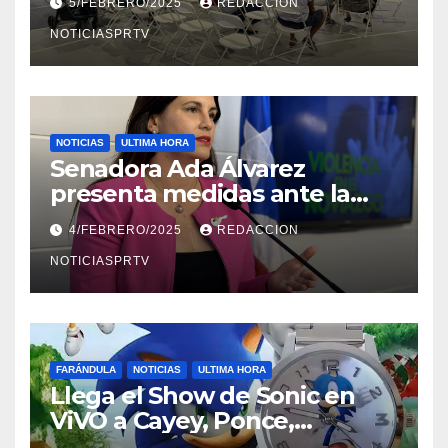
5/FEBRERO/2025
REDACCION
NOTICIASPRTV
NOTICIAS
ULTIMA HORA
Senadora Ada Álvarez
presenta medidas ante la
violencia en el noviazgo
4/FEBRERO/2025
REDACCION
NOTICIASPRTV
FARÁNDULA
NOTICIAS
ULTIMA HORA
Llega el Show de Sonic en
ViVO a Cayey, Ponce,
Barceloneta y Humacao,