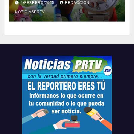
4/FEBRERO/2025
REDACCION
Relojes gratis para el que
compre ahora….
NOTICIASPRTV