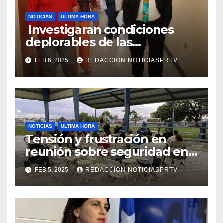
NOTICIAS
ULTIMA HORA
Investigaran condiciones
deplorables de las
facilidades el Departamento
FEB 6, 2025
REDACCION NOTICIASPRTV
de la Salud en Mayagüez
NOTICIAS
ULTIMA HORA
Tensión y frustración en
reunión sobre seguridad en
Reparto Metropolitano
FEB 5, 2025
REDACCION NOTICIASPRTV