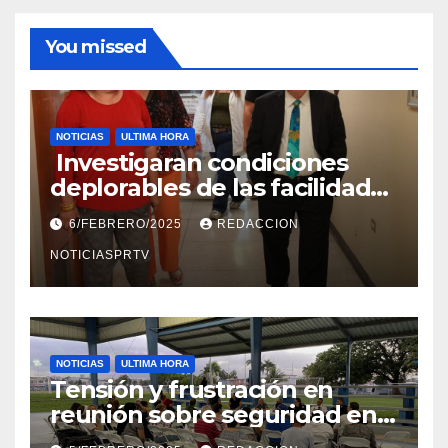
You missed
NOTICIAS
ULTIMA HORA
Investigaran condiciones
deplorables de las facilidades
el Departamento de la Salud
6/FEBRERO/2025
REDACCION
en Mayagüez
NOTICIASPRTV
NOTICIAS
ULTIMA HORA
Tensión y frustración en
reunión sobre seguridad en
Reparto Metropolitano