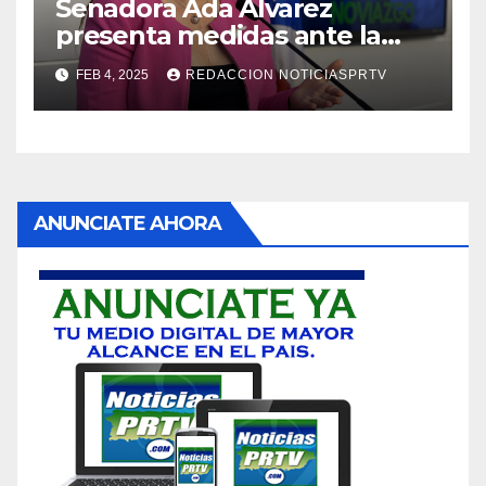
Senadora Ada Álvarez
presenta medidas ante la
violencia en el noviazgo
FEB 4, 2025
REDACCION NOTICIASPRTV
ANUNCIATE AHORA