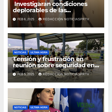
Investigaran condiciones
deplorables de las
facilidades el Departamento
FEB 6, 2025
REDACCION NOTICIASPRTV
de la Salud en Mayagüez
NOTICIAS
ULTIMA HORA
Tensión y frustración en
reunión sobre seguridad en
Reparto Metropolitano
FEB 5, 2025
REDACCION NOTICIASPRTV
NOTICIAS
ULTIMA HORA