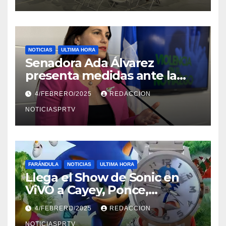
NOTICIAS
ULTIMA HORA
Senadora Ada Álvarez
presenta medidas ante la
violencia en el noviazgo
4/FEBRERO/2025
REDACCION
NOTICIASPRTV
FARÁNDULA
NOTICIAS
ULTIMA HORA
Llega el Show de Sonic en
ViVO a Cayey, Ponce,
Barceloneta y Humacao,
4/FEBRERO/2025
REDACCION
Relojes gratis para el que
NOTICIASPRTV