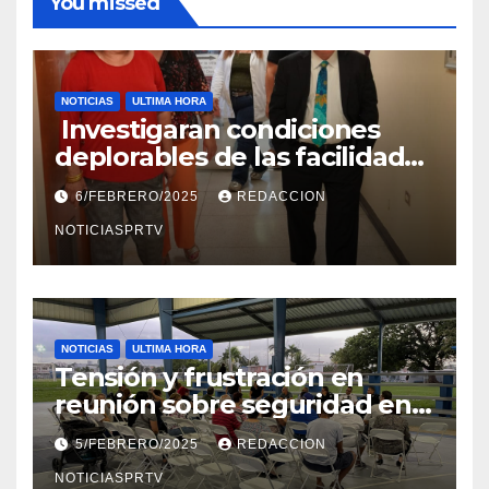
You missed
NOTICIAS
ULTIMA HORA
Investigaran condiciones
deplorables de las facilidades
el Departamento de la Salud
6/FEBRERO/2025
REDACCION
en Mayagüez
NOTICIASPRTV
NOTICIAS
ULTIMA HORA
Tensión y frustración en
reunión sobre seguridad en
Reparto Metropolitano
5/FEBRERO/2025
REDACCION
NOTICIASPRTV