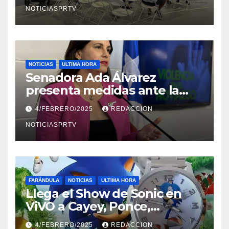
NOTICIASPRTV
NOTICIAS
ULTIMA HORA
Senadora Ada Álvarez
presenta medidas ante la
violencia en el noviazgo
4/FEBRERO/2025
REDACCION
NOTICIASPRTV
FARÁNDULA
NOTICIAS
ULTIMA HORA
Llega el Show de Sonic en
ViVO a Cayey, Ponce,
Barceloneta y Humacao,
4/FEBRERO/2025
REDACCION