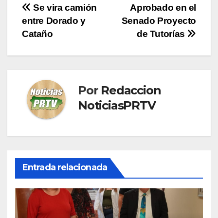
Navegación
Se vira camión
Aprobado en el
entre Dorado y
Senado Proyecto
de
Cataño
de Tutorías
entradas
Por
Redaccion
NoticiasPRTV
Entrada relacionada