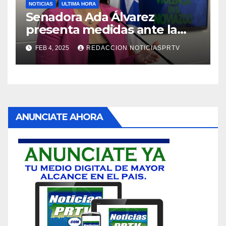
NOTICIAS
ULTIMA HORA
Senadora Ada Álvarez
presenta medidas ante la
violencia en el noviazgo
FEB 4, 2025
REDACCION NOTICIASPRTV
ANUNCIATE AHORA