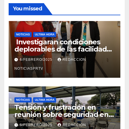
You missed
NOTICIAS
ULTIMA HORA
Investigaran condiciones
deplorables de las facilidades
el Departamento de la Salud
6/FEBRERO/2025
REDACCION
en Mayagüez
NOTICIASPRTV
NOTICIAS
ULTIMA HORA
Tensión y frustración en
reunión sobre seguridad en
Reparto Metropolitano
5/FEBRERO/2025
REDACCION