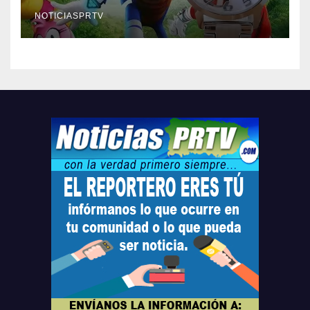
Relojes gratis para el que
compre ahora….
NOTICIASPRTV