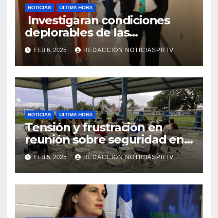
NOTICIAS
ULTIMA HORA
Investigaran condiciones
deplorables de las
facilidades el Departamento
FEB 6, 2025
REDACCION NOTICIASPRTV
de la Salud en Mayagüez
NOTICIAS
ULTIMA HORA
Tensión y frustración en
reunión sobre seguridad en
Reparto Metropolitano
FEB 5, 2025
REDACCION NOTICIASPRTV