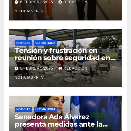
6/FEBRERO/2025
REDACCION
en Mayagüez
NOTICIASPRTV
NOTICIAS
ULTIMA HORA
Tensión y frustración en
reunión sobre seguridad en
Reparto Metropolitano
5/FEBRERO/2025
REDACCION
NOTICIASPRTV
NOTICIAS
ULTIMA HORA
Senadora Ada Álvarez
presenta medidas ante la