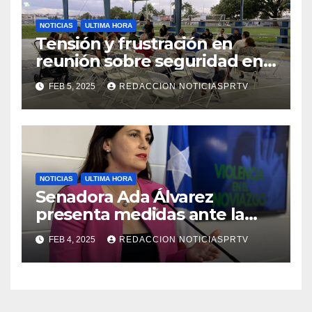
NOTICIAS
ULTIMA HORA
Tensión y frustración en
reunión sobre seguridad en
Reparto Metropolitano
FEB 5, 2025
REDACCION NOTICIASPRTV
NOTICIAS
ULTIMA HORA
Senadora Ada Álvarez
presenta medidas ante la
violencia en el noviazgo
FEB 4, 2025
REDACCION NOTICIASPRTV