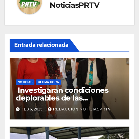
NoticiasPRTV
Entrada relacionada
NOTICIAS
ULTIMA HORA
Investigaran condiciones
deplorables de las
facilidades el Departamento
FEB 6, 2025
REDACCION NOTICIASPRTV
de la Salud en Mayagüez