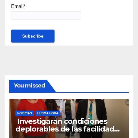
Email*
You missed
NOTICIAS
ULTIMA HORA
Investigaran condiciones
deplorables de las facilidades
el Departamento de la Salud