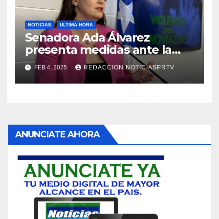
NOTICIAS
ULTIMA HORA
Senadora Ada Álvarez
presenta medidas ante la
violencia en el noviazgo
FEB 4, 2025
REDACCION NOTICIASPRTV
ANUNCIATE AHORA