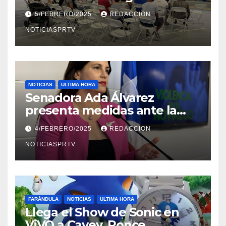
Reparto Metropolitano
5/FEBRERO/2025
REDACCION
NOTICIASPRTV
NOTICIAS
ULTIMA HORA
Senadora Ada Álvarez
presenta medidas ante la
violencia en el noviazgo
4/FEBRERO/2025
REDACCION
NOTICIASPRTV
FARÁNDULA
NOTICIAS
ULTIMA HORA
Llega el Show de Sonic en
ViVO a Cayey, Ponce,