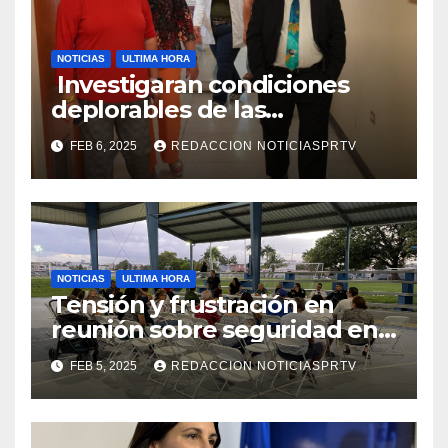
NOTICIAS
ULTIMA HORA
Investigaran condiciones
deplorables de las
facilidades el Departamento
FEB 6, 2025
REDACCION NOTICIASPRTV
de la Salud en Mayagüez
NOTICIAS
ULTIMA HORA
Tensión y frustración en
reunión sobre seguridad en
Reparto Metropolitano
FEB 5, 2025
REDACCION NOTICIASPRTV