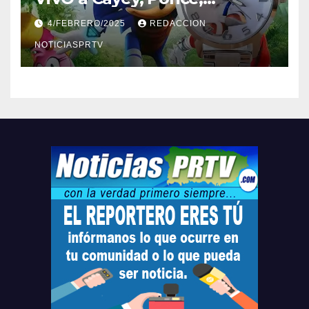
Barceloneta y Humacao,
4/FEBRERO/2025
REDACCION
Relojes gratis para el que
compre ahora….
NOTICIASPRTV