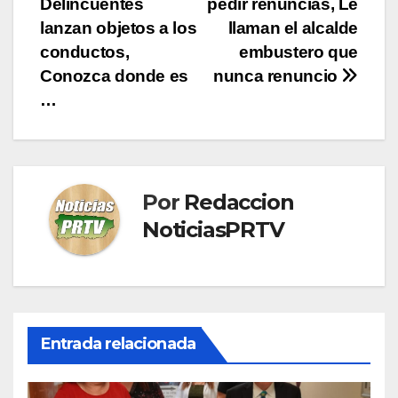
Delincuentes
pedir renuncias, Le
entradas
lanzan objetos a los
llaman el alcalde
conductos,
embustero que
Conozca donde es
nunca renuncio
…
Por
Redaccion
NoticiasPRTV
Entrada relacionada