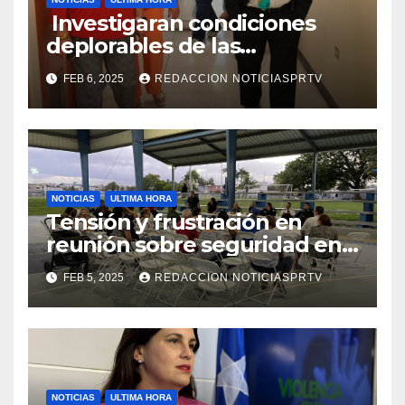
Investigaran condiciones
deplorables de las
facilidades el Departamento
FEB 6, 2025
REDACCION NOTICIASPRTV
de la Salud en Mayagüez
NOTICIAS
ULTIMA HORA
Tensión y frustración en
reunión sobre seguridad en
Reparto Metropolitano
FEB 5, 2025
REDACCION NOTICIASPRTV
NOTICIAS
ULTIMA HORA