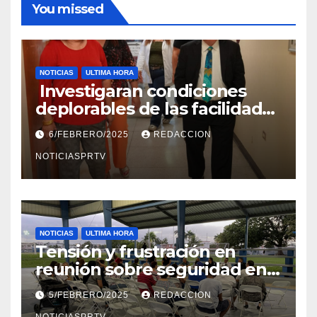
You missed
NOTICIAS
ULTIMA HORA
Investigaran condiciones
deplorables de las facilidades
el Departamento de la Salud
6/FEBRERO/2025
REDACCION
en Mayagüez
NOTICIASPRTV
NOTICIAS
ULTIMA HORA
Tensión y frustración en
reunión sobre seguridad en
Reparto Metropolitano
5/FEBRERO/2025
REDACCION