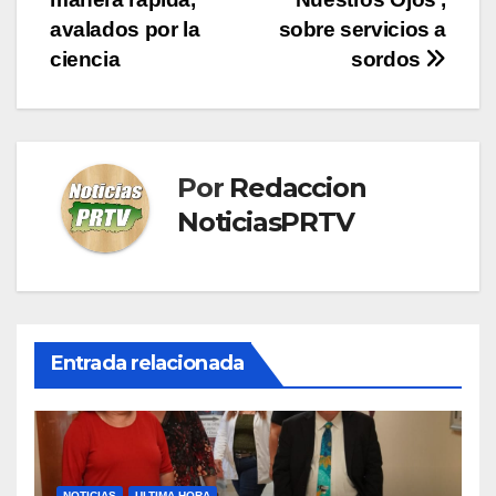
entradas
avalados por la
sobre servicios a
ciencia
sordos
Por
Redaccion
NoticiasPRTV
Entrada relacionada
NOTICIAS
ULTIMA HORA