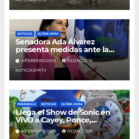
NOTICIASPRTV
NOTICIAS
ULTIMA HORA
Senadora Ada Álvarez
presenta medidas ante la
violencia en el noviazgo
4/FEBRERO/2025
REDACCION
NOTICIASPRTV
FARÁNDULA
NOTICIAS
ULTIMA HORA
Llega el Show de Sonic en
ViVO a Cayey, Ponce,
Barceloneta y Humacao,
4/FEBRERO/2025
REDACCION
Relojes gratis para el que