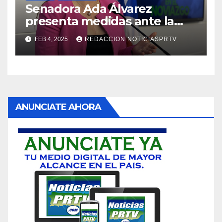
Senadora Ada Álvarez
presenta medidas ante la
violencia en el noviazgo
FEB 4, 2025
REDACCION NOTICIASPRTV
ANUNCIATE AHORA