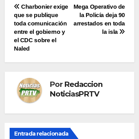
Navegación
Charbonier exige
Mega Operativo de
que se publique
la Policía deja 90
de
toda comunicación
arrestados en toda
entradas
entre el gobierno y
la isla
el CDC sobre el
Naled
Por
Redaccion
NoticiasPRTV
Entrada relacionada