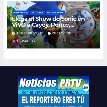
FARÁNDULA
NOTICIAS
ULTIMA HORA
Llega el Show de Sonic en
ViVO a Cayey, Ponce,
Barceloneta y Humacao,
4/FEBRERO/2025
REDACCION
Relojes gratis para el que
compre ahora….
NOTICIASPRTV