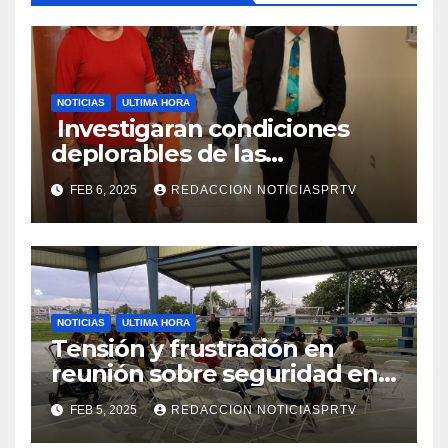
NOTICIAS
ULTIMA HORA
Investigaran condiciones
deplorables de las
facilidades el Departamento
FEB 6, 2025
REDACCION NOTICIASPRTV
de la Salud en Mayagüez
NOTICIAS
ULTIMA HORA
Tensión y frustración en
reunión sobre seguridad en
Reparto Metropolitano
FEB 5, 2025
REDACCION NOTICIASPRTV