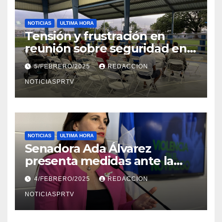
NOTICIAS
ULTIMA HORA
Tensión y frustración en
reunión sobre seguridad en
Reparto Metropolitano
5/FEBRERO/2025
REDACCION
NOTICIASPRTV
NOTICIAS
ULTIMA HORA
Senadora Ada Álvarez
presenta medidas ante la
violencia en el noviazgo
4/FEBRERO/2025
REDACCION
NOTICIASPRTV