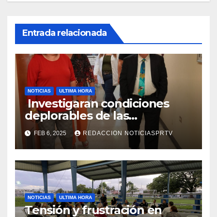
Entrada relacionada
NOTICIAS
ULTIMA HORA
Investigaran condiciones
deplorables de las
facilidades el Departamento
FEB 6, 2025
REDACCION NOTICIASPRTV
de la Salud en Mayagüez
NOTICIAS
ULTIMA HORA
Tensión y frustración en