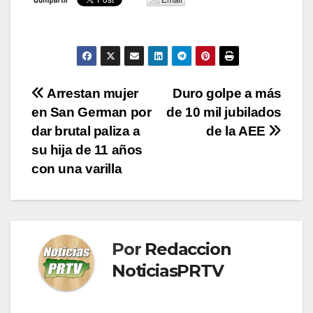
Navegación
Arrestan mujer
Duro golpe a más
en San German por
de 10 mil jubilados
de
dar brutal paliza a
de la AEE
entradas
su hija de 11 años
con una varilla
Por
Redaccion
NoticiasPRTV