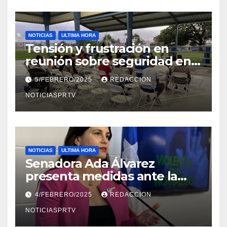
NOTICIAS
ULTIMA HORA
Tensión y frustración en
reunión sobre seguridad en
Reparto Metropolitano
5/FEBRERO/2025
REDACCION
NOTICIASPRTV
NOTICIAS
ULTIMA HORA
Senadora Ada Álvarez
presenta medidas ante la
violencia en el noviazgo
4/FEBRERO/2025
REDACCION
NOTICIASPRTV