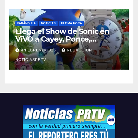
FARÁNDULA
NOTICIAS
ULTIMA HORA
Llega el Show de Sonic en
ViVO a Cayey, Ponce,
Barceloneta y Humacao,
4/FEBRERO/2025
REDACCION
Relojes gratis para el que
compre ahora….
NOTICIASPRTV