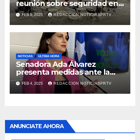
reunión sobre seguridad en
Reparto Metropolitano
FEB 5, 2025
REDACCION NOTICIASPRTV
NOTICIAS
ULTIMA HORA
Senadora Ada Álvarez
presenta medidas ante la
violencia en el noviazgo
FEB 4, 2025
REDACCION NOTICIASPRTV
ANUNCIATE AHORA