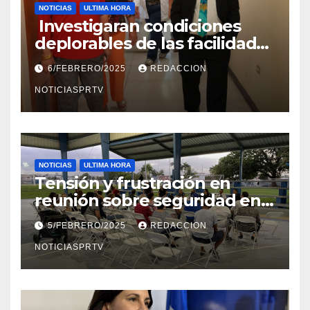
NOTICIAS
ULTIMA HORA
Investigaran condiciones
deplorables de las facilidades
el Departamento de la Salud
6/FEBRERO/2025
REDACCION
en Mayagüez
NOTICIASPRTV
NOTICIAS
ULTIMA HORA
Tensión y frustración en
reunión sobre seguridad en
Reparto Metropolitano
5/FEBRERO/2025
REDACCION
NOTICIASPRTV