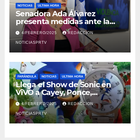
NOTICIAS
ULTIMA HORA
Senadora Ada Álvarez
presenta medidas ante la
violencia en el noviazgo
4/FEBRERO/2025
REDACCION
NOTICIASPRTV
FARÁNDULA
NOTICIAS
ULTIMA HORA
Llega el Show de Sonic en
ViVO a Cayey, Ponce,
Barceloneta y Humacao,
4/FEBRERO/2025
REDACCION
Relojes gratis para el que
compre ahora….
NOTICIASPRTV