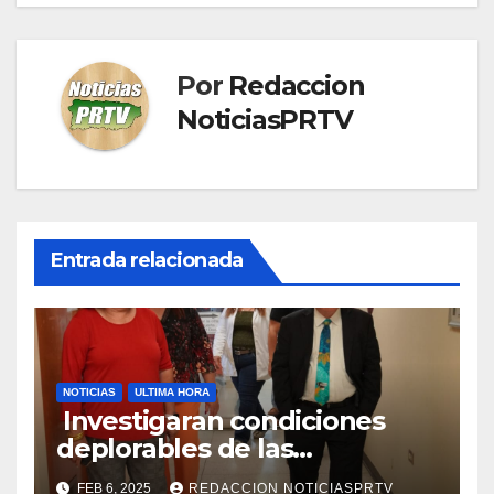
Por
Redaccion
NoticiasPRTV
Entrada relacionada
NOTICIAS
ULTIMA HORA
Investigaran condiciones
deplorables de las
facilidades el Departamento
FEB 6, 2025
REDACCION NOTICIASPRTV