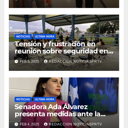
de la Salud en Mayagüez
NOTICIAS
ULTIMA HORA
Tensión y frustración en
reunión sobre seguridad en
Reparto Metropolitano
FEB 5, 2025
REDACCION NOTICIASPRTV
NOTICIAS
ULTIMA HORA
Senadora Ada Álvarez
presenta medidas ante la
violencia en el noviazgo
FEB 4, 2025
REDACCION NOTICIASPRTV