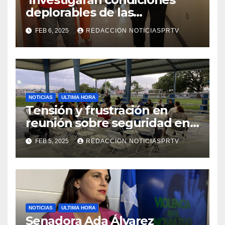
deplorables de las
facilidades el Departamento
FEB 6, 2025
REDACCION NOTICIASPRTV
de la Salud en Mayagüez
NOTICIAS
ULTIMA HORA
Tensión y frustración en
reunión sobre seguridad en
Reparto Metropolitano
FEB 5, 2025
REDACCION NOTICIASPRTV
NOTICIAS
ULTIMA HORA
Senadora Ada Álvarez