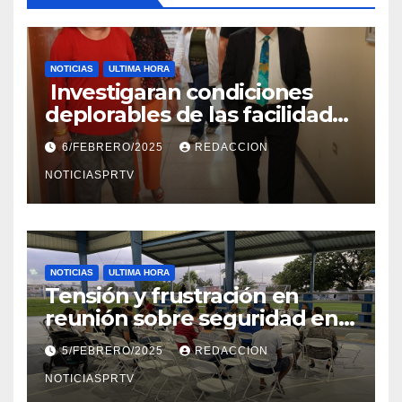
NOTICIAS
ULTIMA HORA
Investigaran condiciones
deplorables de las facilidades
el Departamento de la Salud
6/FEBRERO/2025
REDACCION
en Mayagüez
NOTICIASPRTV
NOTICIAS
ULTIMA HORA
Tensión y frustración en
reunión sobre seguridad en
Reparto Metropolitano
5/FEBRERO/2025
REDACCION
NOTICIASPRTV