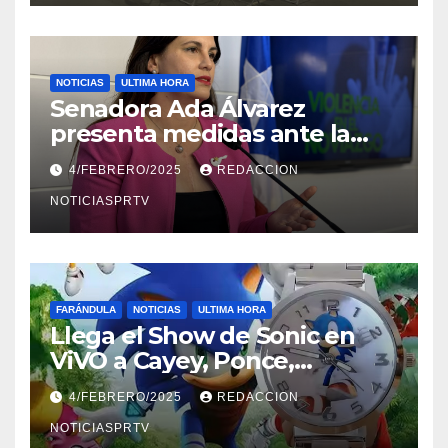
NOTICIAS
ULTIMA HORA
Senadora Ada Álvarez
presenta medidas ante la
violencia en el noviazgo
4/FEBRERO/2025
REDACCION
NOTICIASPRTV
FARÁNDULA
NOTICIAS
ULTIMA HORA
Llega el Show de Sonic en
ViVO a Cayey, Ponce,
Barceloneta y Humacao,
4/FEBRERO/2025
REDACCION
Relojes gratis para el que
compre ahora….
NOTICIASPRTV