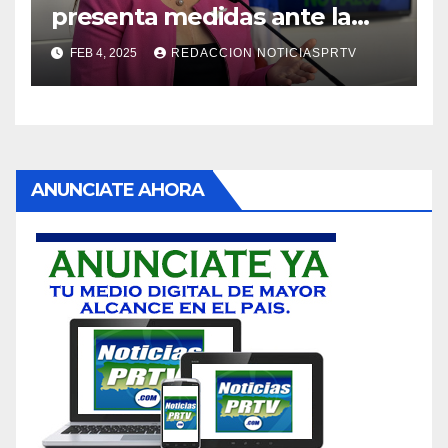
presenta medidas ante la
violencia en el noviazgo
FEB 4, 2025
REDACCION NOTICIASPRTV
ANUNCIATE AHORA