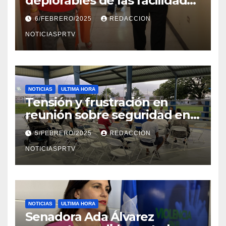
deplorables de las facilidades
el Departamento de la Salud
6/FEBRERO/2025
REDACCION
en Mayagüez
NOTICIASPRTV
NOTICIAS
ULTIMA HORA
Tensión y frustración en
reunión sobre seguridad en
Reparto Metropolitano
5/FEBRERO/2025
REDACCION
NOTICIASPRTV
NOTICIAS
ULTIMA HORA
Senadora Ada Álvarez