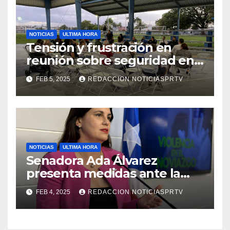
NOTICIAS
ULTIMA HORA
Tensión y frustración en
reunión sobre seguridad en
Reparto Metropolitano
FEB 5, 2025
REDACCION NOTICIASPRTV
NOTICIAS
ULTIMA HORA
Senadora Ada Álvarez
presenta medidas ante la
violencia en el noviazgo
FEB 4, 2025
REDACCION NOTICIASPRTV