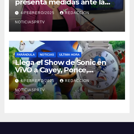
presenta medidas ante la
violencia en el noviazgo
4/FEBRERO/2025
REDACCION
NOTICIASPRTV
FARÁNDULA
NOTICIAS
ULTIMA HORA
Llega el Show de Sonic en
ViVO a Cayey, Ponce,
Barceloneta y Humacao,
4/FEBRERO/2025
REDACCION
Relojes gratis para el que
compre ahora….
NOTICIASPRTV