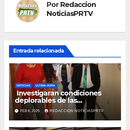
Por
Redaccion
NoticiasPRTV
Entrada relacionada
NOTICIAS
ULTIMA HORA
Investigaran condiciones
deplorables de las
facilidades el Departamento
FEB 6, 2025
REDACCION NOTICIASPRTV
de la Salud en Mayagüez