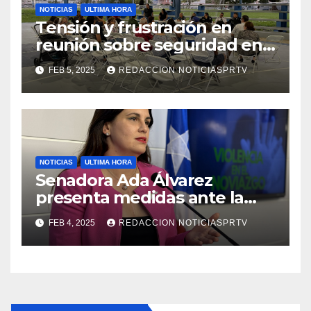
NOTICIAS
ULTIMA HORA
Tensión y frustración en
reunión sobre seguridad en
Reparto Metropolitano
FEB 5, 2025
REDACCION NOTICIASPRTV
NOTICIAS
ULTIMA HORA
Senadora Ada Álvarez
presenta medidas ante la
violencia en el noviazgo
FEB 4, 2025
REDACCION NOTICIASPRTV