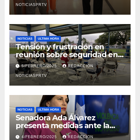
NOTICIASPRTV
NOTICIAS
ULTIMA HORA
Tensión y frustración en
reunión sobre seguridad en
Reparto Metropolitano
5/FEBRERO/2025
REDACCION
NOTICIASPRTV
NOTICIAS
ULTIMA HORA
Senadora Ada Álvarez
presenta medidas ante la
violencia en el noviazgo
4/FEBRERO/2025
REDACCION