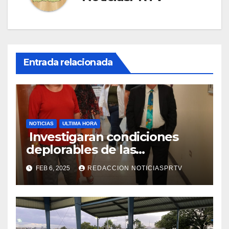
Entrada relacionada
NOTICIAS
ULTIMA HORA
Investigaran condiciones
deplorables de las
facilidades el Departamento
FEB 6, 2025
REDACCION NOTICIASPRTV
de la Salud en Mayagüez