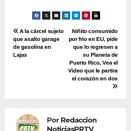
Navegación
A la cárcel sujeto
Niñito consumido
que asalto garage
por frío en EU, pide
de
de gasolina en
que lo regresen a
entradas
Lajas
su Planeta de
Puerto Rico, Vea el
Video que le partira
el corazón en dos
Por
Redaccion
NoticiasPRTV