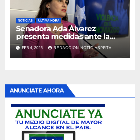
NOTICIAS
ULTIMA HORA
Senadora Ada Álvarez
presenta medidas ante la
violencia en el noviazgo
FEB 4, 2025
REDACCION NOTICIASPRTV
ANUNCIATE AHORA