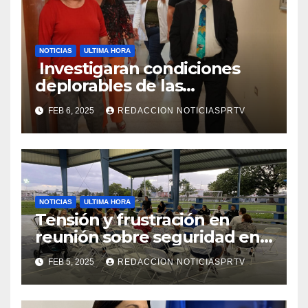
NOTICIAS
ULTIMA HORA
Investigaran condiciones
deplorables de las
facilidades el Departamento
FEB 6, 2025
REDACCION NOTICIASPRTV
de la Salud en Mayagüez
NOTICIAS
ULTIMA HORA
Tensión y frustración en
reunión sobre seguridad en
Reparto Metropolitano
FEB 5, 2025
REDACCION NOTICIASPRTV