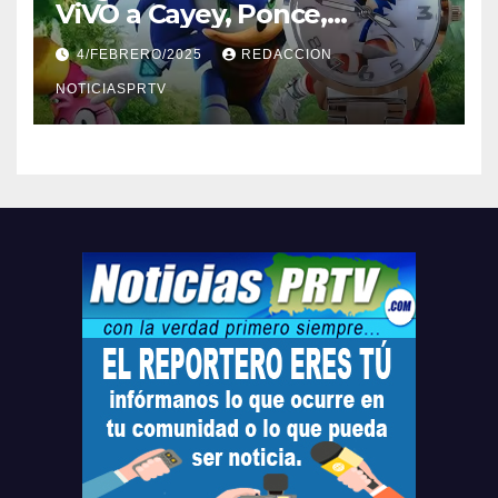
ViVO a Cayey, Ponce,
Barceloneta y Humacao,
4/FEBRERO/2025
REDACCION
Relojes gratis para el que
compre ahora….
NOTICIASPRTV