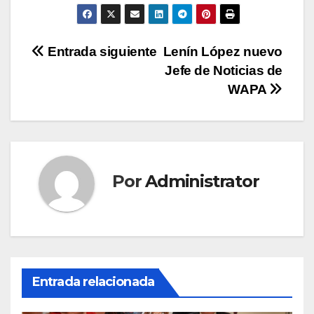
Navegación
Entrada siguiente
Lenín López nuevo
Jefe de Noticias de
de
WAPA
entradas
Por
Administrator
Entrada relacionada