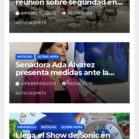
reunión sobre seguridad en
Reparto Metropolitano
5/FEBRERO/2025
REDACCION
NOTICIASPRTV
NOTICIAS
ULTIMA HORA
Senadora Ada Álvarez
presenta medidas ante la
violencia en el noviazgo
4/FEBRERO/2025
REDACCION
NOTICIASPRTV
FARÁNDULA
NOTICIAS
ULTIMA HORA
Llega el Show de Sonic en