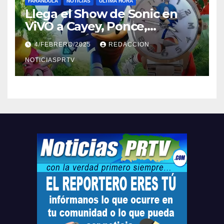
FARÁNDULA
NOTICIAS
ULTIMA HORA
Llega el Show de Sonic en
ViVO a Cayey, Ponce,
Barceloneta y Humacao,
4/FEBRERO/2025
REDACCION
Relojes gratis para el que
compre ahora….
NOTICIASPRTV