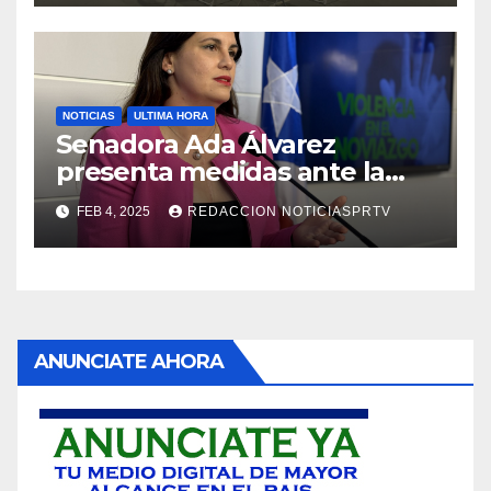
NOTICIAS
ULTIMA HORA
Senadora Ada Álvarez
presenta medidas ante la
violencia en el noviazgo
FEB 4, 2025
REDACCION NOTICIASPRTV
ANUNCIATE AHORA