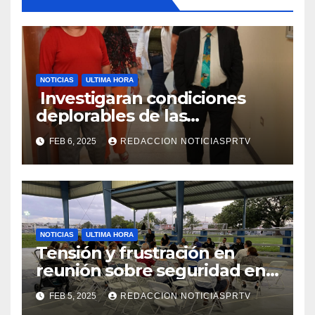
NOTICIAS
ULTIMA HORA
Investigaran condiciones
deplorables de las
facilidades el Departamento
FEB 6, 2025
REDACCION NOTICIASPRTV
de la Salud en Mayagüez
NOTICIAS
ULTIMA HORA
Tensión y frustración en
reunión sobre seguridad en
Reparto Metropolitano
FEB 5, 2025
REDACCION NOTICIASPRTV