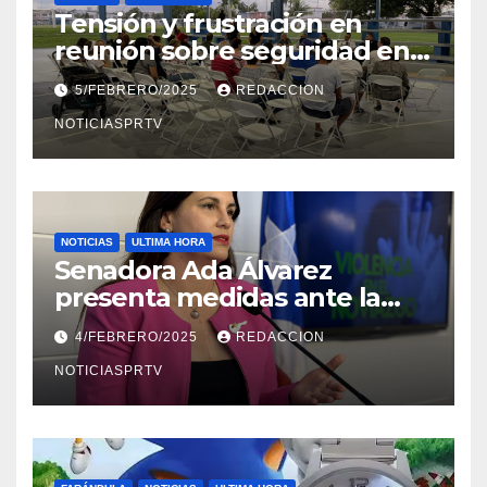
Tensión y frustración en
reunión sobre seguridad en
Reparto Metropolitano
5/FEBRERO/2025
REDACCION
NOTICIASPRTV
NOTICIAS
ULTIMA HORA
Senadora Ada Álvarez
presenta medidas ante la
violencia en el noviazgo
4/FEBRERO/2025
REDACCION
NOTICIASPRTV