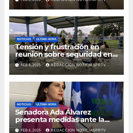
de la Salud en Mayagüez
NOTICIAS
ULTIMA HORA
Tensión y frustración en
reunión sobre seguridad en
Reparto Metropolitano
FEB 5, 2025
REDACCION NOTICIASPRTV
NOTICIAS
ULTIMA HORA
Senadora Ada Álvarez
presenta medidas ante la
violencia en el noviazgo
FEB 4, 2025
REDACCION NOTICIASPRTV