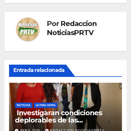
Por
Redaccion
NoticiasPRTV
Entrada relacionada
NOTICIAS
ULTIMA HORA
Investigaran condiciones
deplorables de las
facilidades el Departamento
FEB 6, 2025
REDACCION NOTICIASPRTV