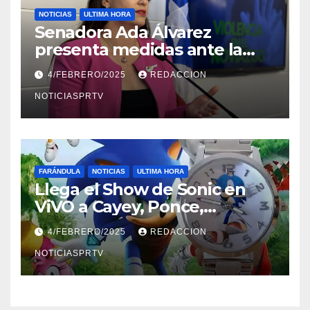
NOTICIAS
ULTIMA HORA
Senadora Ada Álvarez
presenta medidas ante la
violencia en el noviazgo
4/FEBRERO/2025
REDACCION
NOTICIASPRTV
FARÁNDULA
NOTICIAS
ULTIMA HORA
Llega el Show de Sonic en
ViVO a Cayey, Ponce,
Barceloneta y Humacao,
4/FEBRERO/2025
REDACCION
Relojes gratis para el que
compre ahora….
NOTICIASPRTV