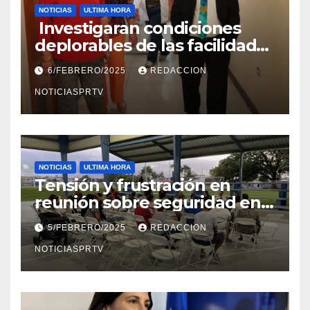
NOTICIAS
ULTIMA HORA
Investigaran condiciones
deplorables de las facilidades
el Departamento de la Salud
6/FEBRERO/2025
REDACCION
en Mayagüez
NOTICIASPRTV
NOTICIAS
ULTIMA HORA
Tensión y frustración en
reunión sobre seguridad en
Reparto Metropolitano
5/FEBRERO/2025
REDACCION
NOTICIASPRTV