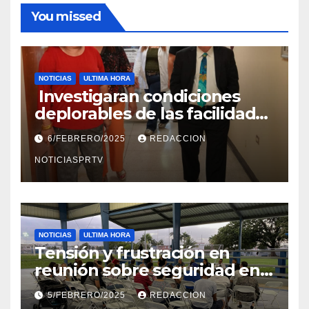
You missed
NOTICIAS
ULTIMA HORA
Investigaran condiciones
deplorables de las facilidades
el Departamento de la Salud
6/FEBRERO/2025
REDACCION
en Mayagüez
NOTICIASPRTV
NOTICIAS
ULTIMA HORA
Tensión y frustración en
reunión sobre seguridad en
Reparto Metropolitano
5/FEBRERO/2025
REDACCION