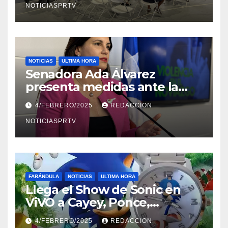
NOTICIASPRTV
NOTICIAS
ULTIMA HORA
Senadora Ada Álvarez
presenta medidas ante la
violencia en el noviazgo
4/FEBRERO/2025
REDACCION
NOTICIASPRTV
FARÁNDULA
NOTICIAS
ULTIMA HORA
Llega el Show de Sonic en
ViVO a Cayey, Ponce,
Barceloneta y Humacao,
4/FEBRERO/2025
REDACCION
Relojes gratis para el que