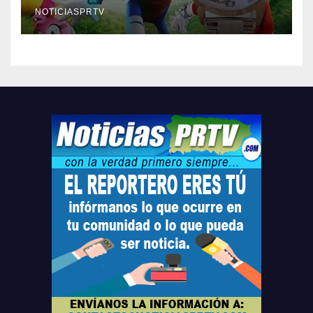
compre ahora….
NOTICIASPRTV