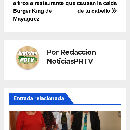
a tiros a restaurante
que causan la caída
de
Burger King de
de tu cabello
entradas
Mayagüez
Por
Redaccion
NoticiasPRTV
Entrada relacionada