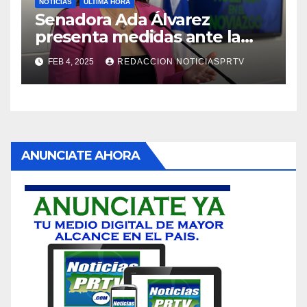
NOTICIAS
ULTIMA HORA
Senadora Ada Álvarez
presenta medidas ante la
violencia en el noviazgo
FEB 4, 2025
REDACCION NOTICIASPRTV
ANUNCIATE AHORA