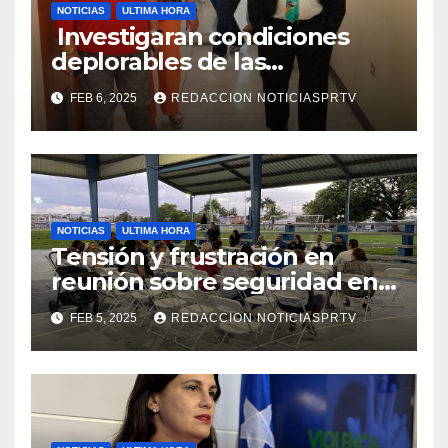
NOTICIAS
ULTIMA HORA
Investigaran condiciones
deplorables de las
facilidades el Departamento
FEB 6, 2025
REDACCION NOTICIASPRTV
de la Salud en Mayagüez
NOTICIAS
ULTIMA HORA
Tensión y frustración en
reunión sobre seguridad en
Reparto Metropolitano
FEB 5, 2025
REDACCION NOTICIASPRTV