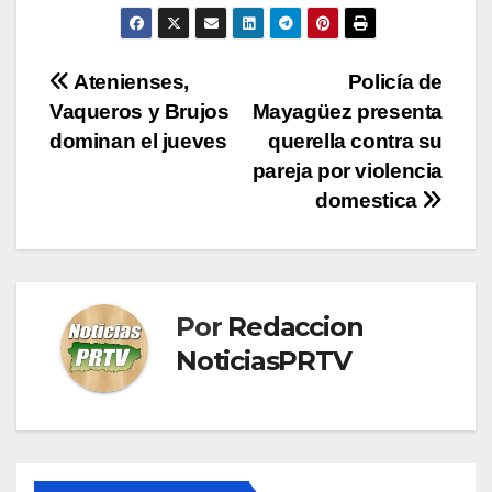
Navegación
Atenienses,
Policía de
Vaqueros y Brujos
Mayagüez presenta
de
dominan el jueves
querella contra su
entradas
pareja por violencia
domestica
Por
Redaccion
NoticiasPRTV