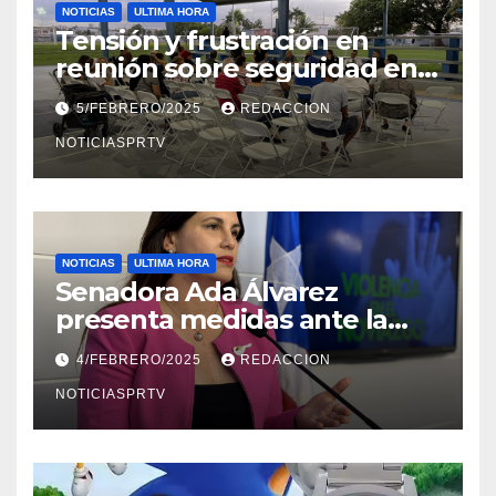
NOTICIAS
ULTIMA HORA
Tensión y frustración en
reunión sobre seguridad en
Reparto Metropolitano
5/FEBRERO/2025
REDACCION
NOTICIASPRTV
NOTICIAS
ULTIMA HORA
Senadora Ada Álvarez
presenta medidas ante la
violencia en el noviazgo
4/FEBRERO/2025
REDACCION
NOTICIASPRTV