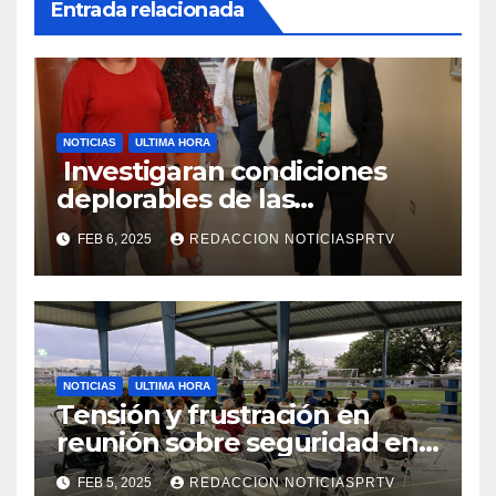
Entrada relacionada
NOTICIAS
ULTIMA HORA
Investigaran condiciones
deplorables de las
facilidades el Departamento
FEB 6, 2025
REDACCION NOTICIASPRTV
de la Salud en Mayagüez
NOTICIAS
ULTIMA HORA
Tensión y frustración en
reunión sobre seguridad en
Reparto Metropolitano
FEB 5, 2025
REDACCION NOTICIASPRTV