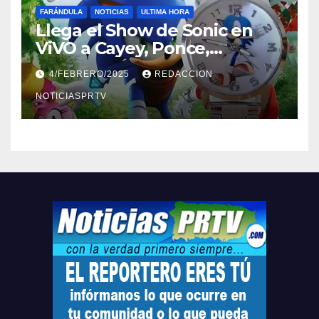
FARÁNDULA
NOTICIAS
ULTIMA HORA
Llega el Show de Sonic en
ViVO a Cayey, Ponce,
Barceloneta y Humacao,
4/FEBRERO/2025
REDACCION
Relojes gratis para el que
compre ahora….
NOTICIASPRTV