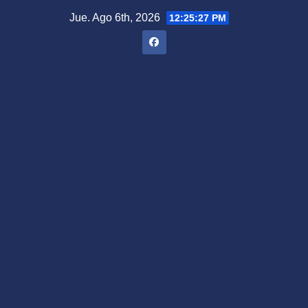
Saltar
Jue. Ago 6th, 2026
12:25:28 PM
al
contenido