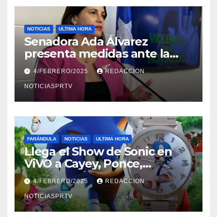
NOTICIAS
ULTIMA HORA
Senadora Ada Álvarez
presenta medidas ante la
violencia en el noviazgo
4/FEBRERO/2025
REDACCION
NOTICIASPRTV
FARÁNDULA
NOTICIAS
ULTIMA HORA
Llega el Show de Sonic en
ViVO a Cayey, Ponce,
Barceloneta y Humacao,
4/FEBRERO/2025
REDACCION
Relojes gratis para el que
compre ahora….
NOTICIASPRTV