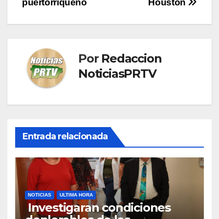
entradas
puertorriqueño
Houston
Por
Redaccion
NoticiasPRTV
Entrada relacionada
NOTICIAS
ULTIMA HORA
Investigaran condiciones