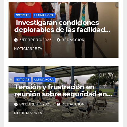
NOTICIAS
ULTIMA HORA
Investigaran condiciones
deplorables de las facilidades
el Departamento de la Salud
6/FEBRERO/2025
REDACCION
en Mayagüez
NOTICIASPRTV
NOTICIAS
ULTIMA HORA
Tensión y frustración en
reunión sobre seguridad en
Reparto Metropolitano
5/FEBRERO/2025
REDACCION
NOTICIASPRTV