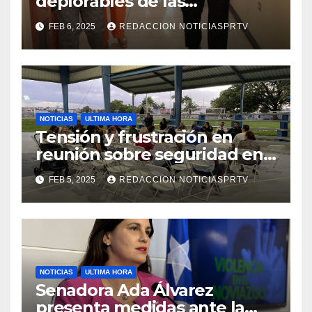
deplorables de las
facilidades el Departamento
FEB 6, 2025
REDACCION NOTICIASPRTV
de la Salud en Mayagüez
NOTICIAS
ULTIMA HORA
Tensión y frustración en
reunión sobre seguridad en
Reparto Metropolitano
FEB 5, 2025
REDACCION NOTICIASPRTV
NOTICIAS
ULTIMA HORA
Senadora Ada Álvarez
presenta medidas ante la