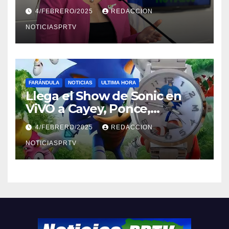
violencia en el noviazgo
4/FEBRERO/2025
REDACCION
NOTICIASPRTV
FARÁNDULA
NOTICIAS
ULTIMA HORA
Llega el Show de Sonic en
ViVO a Cayey, Ponce,
Barceloneta y Humacao,
4/FEBRERO/2025
REDACCION
Relojes gratis para el que
compre ahora….
NOTICIASPRTV