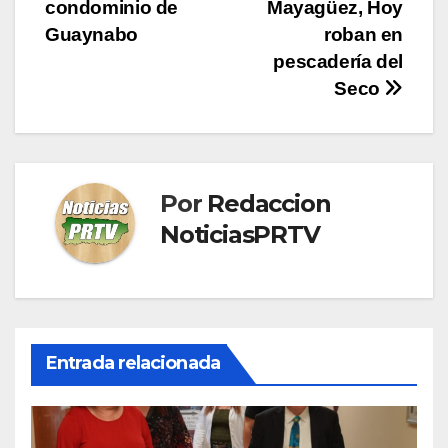
entradas
condominio de
Mayagüez, Hoy
Guaynabo
roban en
pescadería del
Seco
Por
Redaccion
NoticiasPRTV
Entrada relacionada