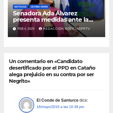
NOTICIAS
ULTIMA HORA
Senadora Ada Álvarez
presenta medidas ante la
violencia en el noviazgo
FEB 4, 2025
REDACCION NOTICIASPRTV
Un comentario en «Candidato
desertificado por el PPD en Cataño
alega prejuicio en su contra por ser
Negrito»
El Conde de Santurce
dice:
18/mayo/2016 a las 10:38 pm