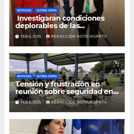
NOTICIAS
ULTIMA HORA
Investigaran condiciones
deplorables de las
facilidades el Departamento
FEB 6, 2025
REDACCION NOTICIASPRTV
de la Salud en Mayagüez
NOTICIAS
ULTIMA HORA
Tensión y frustración en
reunión sobre seguridad en
Reparto Metropolitano
FEB 5, 2025
REDACCION NOTICIASPRTV