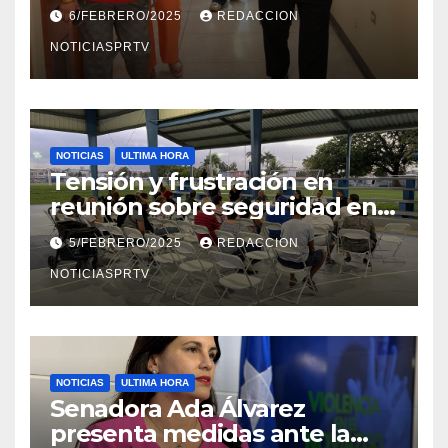
el Departamento de la Salud
6/FEBRERO/2025
REDACCION
en Mayagüez
NOTICIASPRTV
NOTICIAS
ULTIMA HORA
Tensión y frustración en
reunión sobre seguridad en
Reparto Metropolitano
5/FEBRERO/2025
REDACCION
NOTICIASPRTV
NOTICIAS
ULTIMA HORA
Senadora Ada Álvarez
presenta medidas ante la