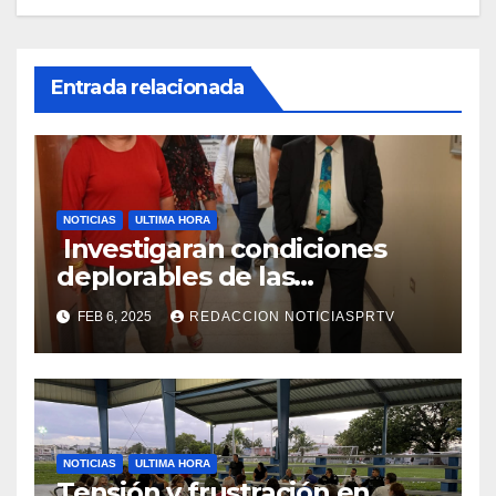
Entrada relacionada
NOTICIAS
ULTIMA HORA
Investigaran condiciones
deplorables de las
facilidades el Departamento
FEB 6, 2025
REDACCION NOTICIASPRTV
de la Salud en Mayagüez
NOTICIAS
ULTIMA HORA
Tensión y frustración en