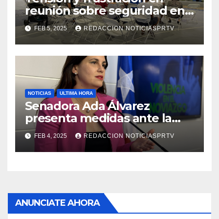
reunión sobre seguridad en
Reparto Metropolitano
FEB 5, 2025
REDACCION NOTICIASPRTV
NOTICIAS
ULTIMA HORA
Senadora Ada Álvarez
presenta medidas ante la
violencia en el noviazgo
FEB 4, 2025
REDACCION NOTICIASPRTV
ANUNCIATE AHORA