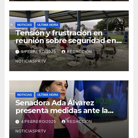
NOTICIAS
ULTIMA HORA
Tensión y frustración en
reunión sobre seguridad en
Reparto Metropolitano
5/FEBRERO/2025
REDACCION
NOTICIASPRTV
NOTICIAS
ULTIMA HORA
Senadora Ada Álvarez
presenta medidas ante la
violencia en el noviazgo
4/FEBRERO/2025
REDACCION
NOTICIASPRTV