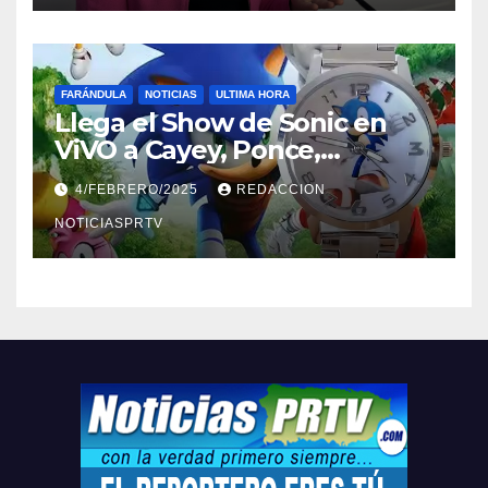
FARÁNDULA
NOTICIAS
ULTIMA HORA
Llega el Show de Sonic en
ViVO a Cayey, Ponce,
Barceloneta y Humacao,
4/FEBRERO/2025
REDACCION
Relojes gratis para el que
compre ahora….
NOTICIASPRTV