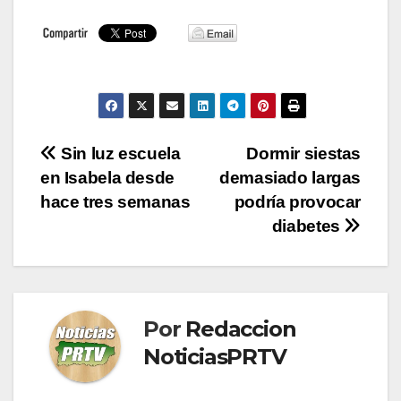
Navegación
Sin luz escuela
Dormir siestas
en Isabela desde
demasiado largas
de
hace tres semanas
podría provocar
entradas
diabetes
Por
Redaccion
NoticiasPRTV