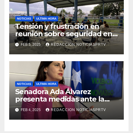
NOTICIAS
ULTIMA HORA
Tensión y frustración en
reunión sobre seguridad en
Reparto Metropolitano
FEB 5, 2025
REDACCION NOTICIASPRTV
NOTICIAS
ULTIMA HORA
Senadora Ada Álvarez
presenta medidas ante la
violencia en el noviazgo
FEB 4, 2025
REDACCION NOTICIASPRTV