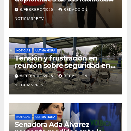
el Departamento de la Salud
6/FEBRERO/2025
REDACCION
en Mayagüez
NOTICIASPRTV
NOTICIAS
ULTIMA HORA
Tensión y frustración en
reunión sobre seguridad en
Reparto Metropolitano
5/FEBRERO/2025
REDACCION
NOTICIASPRTV
NOTICIAS
ULTIMA HORA
Senadora Ada Álvarez