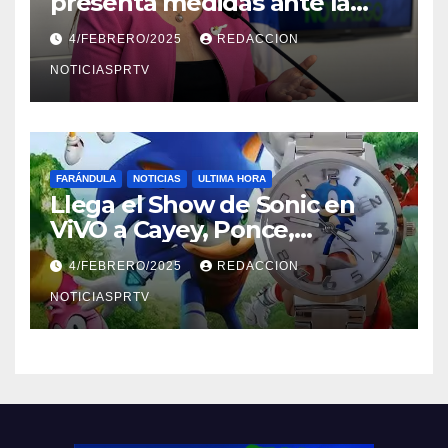
presenta medidas ante la
violencia en el noviazgo
4/FEBRERO/2025
REDACCION
NOTICIASPRTV
FARÁNDULA
NOTICIAS
ULTIMA HORA
Llega el Show de Sonic en
ViVO a Cayey, Ponce,
Barceloneta y Humacao,
4/FEBRERO/2025
REDACCION
Relojes gratis para el que
compre ahora….
NOTICIASPRTV