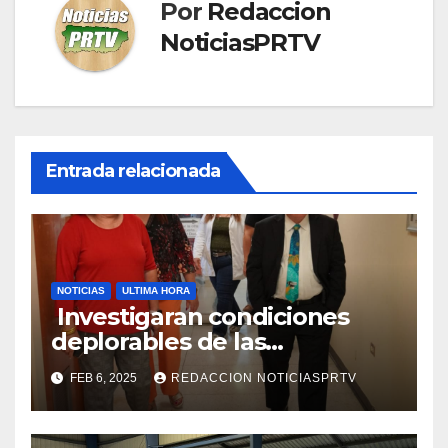
Por
Redaccion
NoticiasPRTV
Entrada relacionada
NOTICIAS
ULTIMA HORA
Investigaran condiciones
deplorables de las
facilidades el Departamento
FEB 6, 2025
REDACCION NOTICIASPRTV
de la Salud en Mayagüez