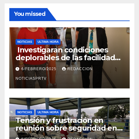
You missed
NOTICIAS
ULTIMA HORA
Investigaran condiciones
deplorables de las facilidades
el Departamento de la Salud
6/FEBRERO/2025
REDACCION
en Mayagüez
NOTICIASPRTV
NOTICIAS
ULTIMA HORA
Tensión y frustración en
reunión sobre seguridad en
Reparto Metropolitano