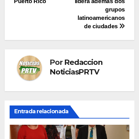
Puerto Rico
lidera además dos
grupos
latinoamericanos
de ciudades
Por
Redaccion
NoticiasPRTV
Entrada relacionada