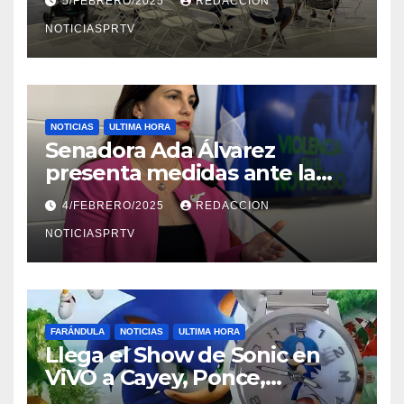
5/FEBRERO/2025
REDACCION
NOTICIASPRTV
NOTICIAS
ULTIMA HORA
Senadora Ada Álvarez
presenta medidas ante la
violencia en el noviazgo
4/FEBRERO/2025
REDACCION
NOTICIASPRTV
FARÁNDULA
NOTICIAS
ULTIMA HORA
Llega el Show de Sonic en
ViVO a Cayey, Ponce,
Barceloneta y Humacao,