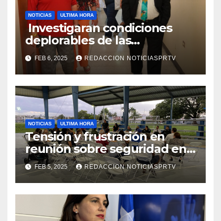
NOTICIAS
ULTIMA HORA
Investigaran condiciones
deplorables de las
facilidades el Departamento
FEB 6, 2025
REDACCION NOTICIASPRTV
de la Salud en Mayagüez
NOTICIAS
ULTIMA HORA
Tensión y frustración en
reunión sobre seguridad en
Reparto Metropolitano
FEB 5, 2025
REDACCION NOTICIASPRTV