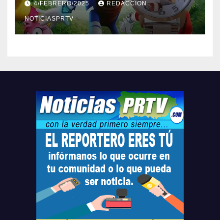
4/FEBRERO/2025
REDACCION
Relojes gratis para el que
compre ahora….
NOTICIASPRTV