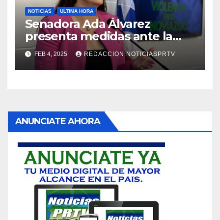
NOTICIAS
ULTIMA HORA
Senadora Ada Álvarez
presenta medidas ante la
violencia en el noviazgo
FEB 4, 2025
REDACCION NOTICIASPRTV
ANUNCIATE AHORA