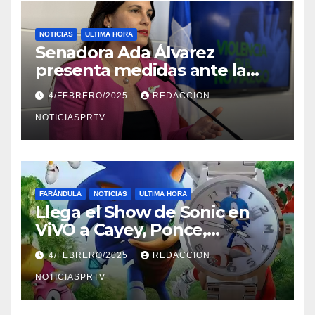
NOTICIAS
ULTIMA HORA
Senadora Ada Álvarez
presenta medidas ante la
violencia en el noviazgo
4/FEBRERO/2025
REDACCION
NOTICIASPRTV
FARÁNDULA
NOTICIAS
ULTIMA HORA
Llega el Show de Sonic en
ViVO a Cayey, Ponce,
Barceloneta y Humacao,
4/FEBRERO/2025
REDACCION
Relojes gratis para el que
compre ahora….
NOTICIASPRTV