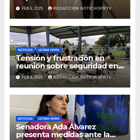
facilidades el Departamento
FEB 6, 2025
REDACCION NOTICIASPRTV
de la Salud en Mayagüez
NOTICIAS
ULTIMA HORA
Tensión y frustración en
reunión sobre seguridad en
Reparto Metropolitano
FEB 5, 2025
REDACCION NOTICIASPRTV
NOTICIAS
ULTIMA HORA
Senadora Ada Álvarez
presenta medidas ante la