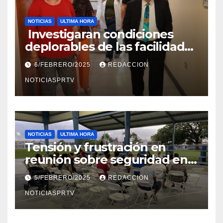
NOTICIAS
ULTIMA HORA
Investigaran condiciones
deplorables de las facilidades
el Departamento de la Salud
6/FEBRERO/2025
REDACCION
en Mayagüez
NOTICIASPRTV
NOTICIAS
ULTIMA HORA
Tensión y frustración en
reunión sobre seguridad en
Reparto Metropolitano
5/FEBRERO/2025
REDACCION
NOTICIASPRTV