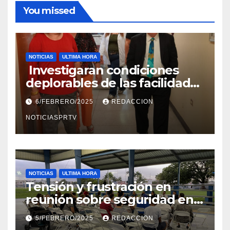
You missed
NOTICIAS
ULTIMA HORA
Investigaran condiciones
deplorables de las facilidades
el Departamento de la Salud
6/FEBRERO/2025
REDACCION
en Mayagüez
NOTICIASPRTV
NOTICIAS
ULTIMA HORA
Tensión y frustración en
reunión sobre seguridad en
Reparto Metropolitano
5/FEBRERO/2025
REDACCION