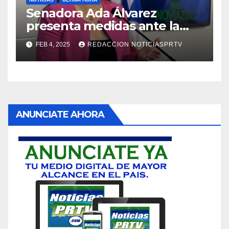
Senadora Ada Álvarez
presenta medidas ante la
violencia en el noviazgo
FEB 4, 2025
REDACCION NOTICIASPRTV
ANUNCIATE AHORA