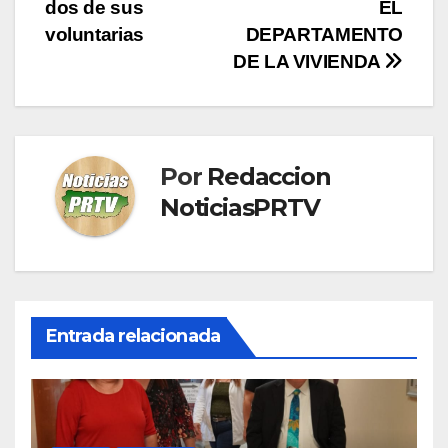
de
dos de sus
EL
entradas
voluntarias
DEPARTAMENTO
DE LA VIVIENDA
Por
Redaccion
NoticiasPRTV
Entrada relacionada