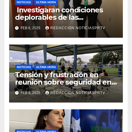
NOTICIAS
ULTIMA HORA
Investigaran condiciones
deplorables de las
facilidades el Departamento
FEB 6, 2025
REDACCION NOTICIASPRTV
de la Salud en Mayagüez
NOTICIAS
ULTIMA HORA
Tensión y frustración en
reunión sobre seguridad en
Reparto Metropolitano
FEB 5, 2025
REDACCION NOTICIASPRTV
NOTICIAS
ULTIMA HORA