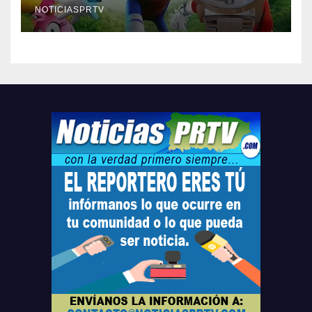
compre ahora….
NOTICIASPRTV