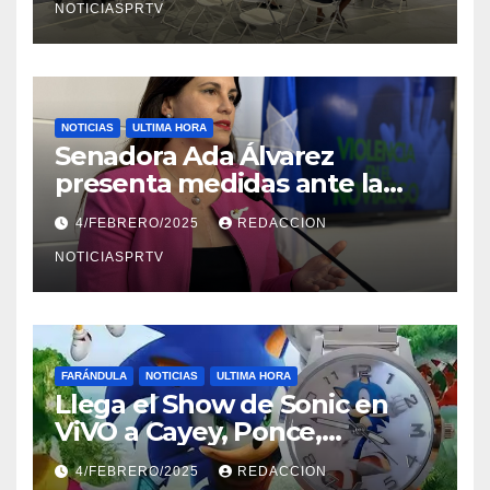
NOTICIASPRTV
NOTICIAS
ULTIMA HORA
Senadora Ada Álvarez
presenta medidas ante la
violencia en el noviazgo
4/FEBRERO/2025
REDACCION
NOTICIASPRTV
FARÁNDULA
NOTICIAS
ULTIMA HORA
Llega el Show de Sonic en
ViVO a Cayey, Ponce,
Barceloneta y Humacao,
4/FEBRERO/2025
REDACCION
Relojes gratis para el que