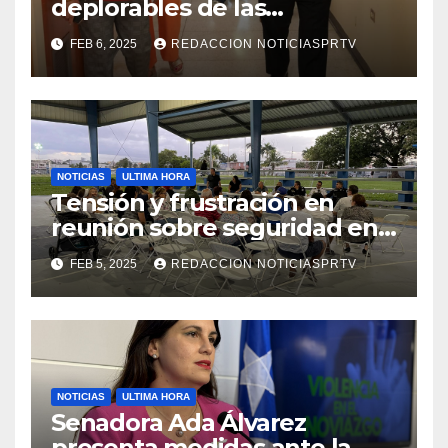
deplorables de las
facilidades el Departamento
FEB 6, 2025
REDACCION NOTICIASPRTV
de la Salud en Mayagüez
NOTICIAS
ULTIMA HORA
Tensión y frustración en
reunión sobre seguridad en
Reparto Metropolitano
FEB 5, 2025
REDACCION NOTICIASPRTV
NOTICIAS
ULTIMA HORA
Senadora Ada Álvarez
presenta medidas ante la