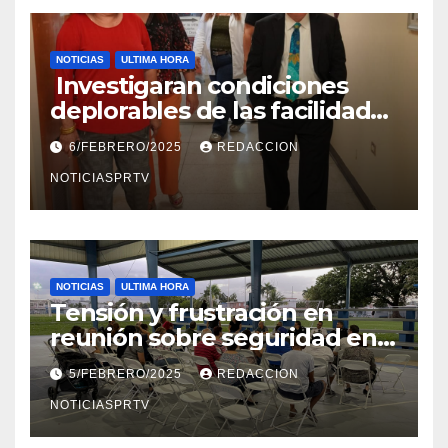
NOTICIAS
ULTIMA HORA
Investigaran condiciones
deplorables de las facilidades
el Departamento de la Salud
6/FEBRERO/2025
REDACCION
en Mayagüez
NOTICIASPRTV
NOTICIAS
ULTIMA HORA
Tensión y frustración en
reunión sobre seguridad en
Reparto Metropolitano
5/FEBRERO/2025
REDACCION
NOTICIASPRTV