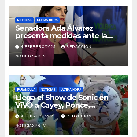
NOTICIAS
ULTIMA HORA
Senadora Ada Álvarez
presenta medidas ante la
violencia en el noviazgo
4/FEBRERO/2025
REDACCION
NOTICIASPRTV
FARÁNDULA
NOTICIAS
ULTIMA HORA
Llega el Show de Sonic en
ViVO a Cayey, Ponce,
Barceloneta y Humacao,
4/FEBRERO/2025
REDACCION
Relojes gratis para el que
compre ahora….
NOTICIASPRTV