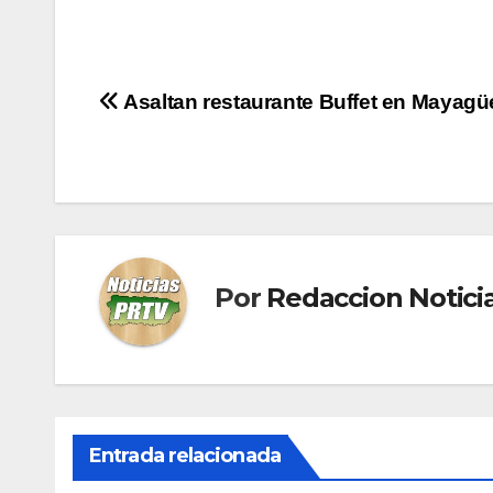
Navegación
Asaltan restaurante Buffet en Mayagü
de
entradas
Por
Redaccion Notic
Entrada relacionada