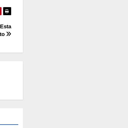
“Esta
nto