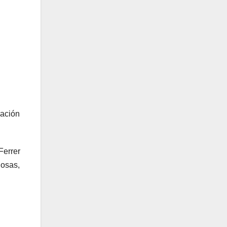
ración
Ferrer
Rosas,