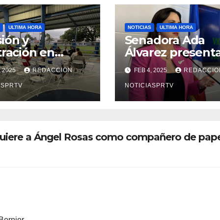
ULTIMA HORA
NOTICIAS
ULTIMA HORA
ión y
Senadora Ada
tración en
Álvarez present
ión sobre
medidas ante la
, 2025
REDACCION
FEB 4, 2025
REDACCIO
ridad en
violencia en el
arto
ASPRTV
noviazgo
NOTICIASPRTV
opolitano
quiere a Ángel Rosas como compañero de pap
 Bernier…