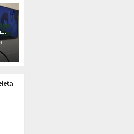
a
N
eleta