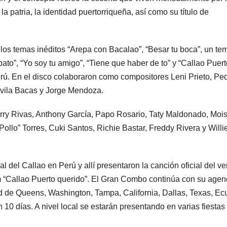
a patria, la identidad puertorriqueña, así como su título de
os temas inéditos “Arepa con Bacalao”, “Besar tu boca”, un te
to”, “Yo soy tu amigo”, “Tiene que haber de to” y “Callao Puert
 Perú. En el disco colaboraron como compositores Leni Prieto, Pe
Ávila Bacas y Jorge Mendoza.
rry Rivas, Anthony García, Papo Rosario, Taty Maldonado, Moi
Pollo” Torres, Cuki Santos, Richie Bastar, Freddy Rivera y Willi
l del Callao en Perú y allí presentaron la canción oficial del v
bum “Callao Puerto querido”. El Gran Combo continúa con su age
ad de Queens, Washington, Tampa, California, Dallas, Texas, Ec
 10 días. A nivel local se estarán presentando en varias fiestas