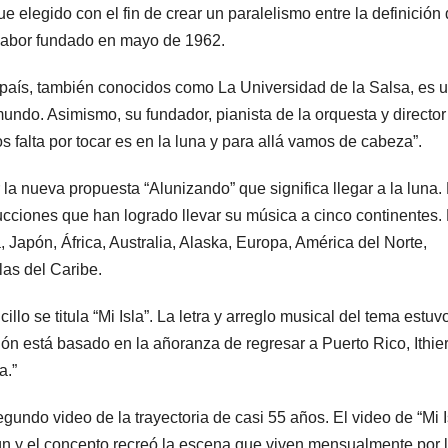
fue elegido con el fin de crear un paralelismo entre la definición 
l sabor fundado en mayo de 1962.
país, también conocidos como La Universidad de la Salsa, es 
undo. Asimismo, su fundador, pianista de la orquesta y director
s falta por tocar es en la luna y para allá vamos de cabeza”.
a nueva propuesta “Alunizando” que significa llegar a la luna. 
ucciones que han logrado llevar su música a cinco continentes.
Japón, África, Australia, Alaska, Europa, América del Norte,
las del Caribe.
llo se titula “Mi Isla”. La letra y arreglo musical del tema estuv
ión está basado en la añoranza de regresar a Puerto Rico, Ithie
a.”
gundo video de la trayectoria de casi 55 años. El video de “Mi I
ún y el concepto recreó la escena que viven mensualmente por 