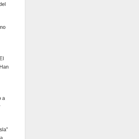
del
uno
El
 Han
o a
r
sla”
la