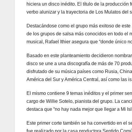
hiciera un disco inédito. El título de la producción 
verbo alunizar y la trayectoria de Los Mulatos de
Destacándose como el grupo más exitoso de este 
de los grupos de salsa más conocidos en todo el m
musical, Rafael Ithier asegura que “donde único no
Basado en este planteamiento decidieron nombrar l
disco se une a una discografía de más de 70 prod
disfrutado de su música países como Rusia, China, 
América del Sur y América Central, así como las is
El mismo contiene 9 temas inéditos y el primer senci
cargo de Willie Sotelo, pianista del grupo. La canc
destaca que “no hay nada mejor que llegar a Mi Isl
Este primer corte también se ha convertido en el se
fue realizado por la casa productora Sentido Com