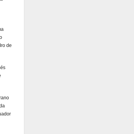
ma
o
dro de
sés
e
erano
nda
uador