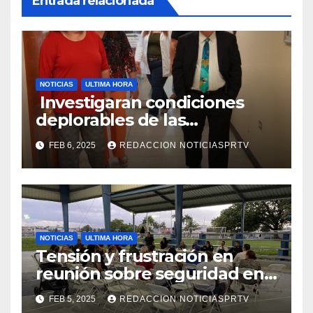
Entrada relacionada
NOTICIAS
ULTIMA HORA
Investigaran condiciones
deplorables de las
facilidades el Departamento
FEB 6, 2025
REDACCION NOTICIASPRTV
de la Salud en Mayagüez
NOTICIAS
ULTIMA HORA
Tensión y frustración en
reunión sobre seguridad en
Reparto Metropolitano
FEB 5, 2025
REDACCION NOTICIASPRTV