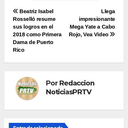
Navegación
Beatriz Isabel
Llega
Rosselló resume
impresionante
de
sus logros en el
Mega Yate a Cabo
entradas
2018 como Primera
Rojo, Vea Video
Dama de Puerto
Rico
Por
Redaccion
NoticiasPRTV