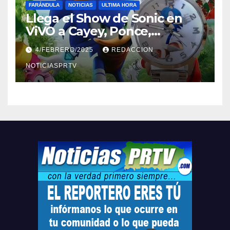
FARÁNDULA
NOTICIAS
ULTIMA HORA
Llega el Show de Sonic en
ViVO a Cayey, Ponce,
Barceloneta y Humacao,
4/FEBRERO/2025
REDACCION
Relojes gratis para el que
compre ahora….
NOTICIASPRTV