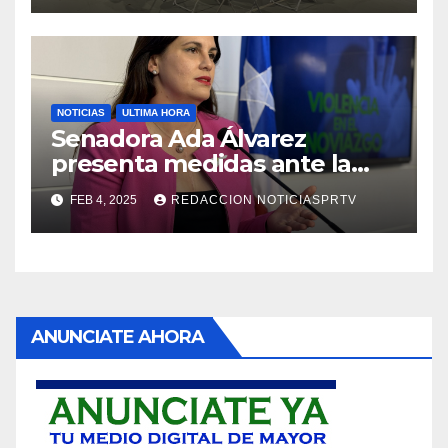
NOTICIAS
ULTIMA HORA
Senadora Ada Álvarez
presenta medidas ante la
violencia en el noviazgo
FEB 4, 2025
REDACCION NOTICIASPRTV
ANUNCIATE AHORA