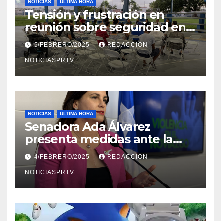
NOTICIAS
ULTIMA HORA
Tensión y frustración en
reunión sobre seguridad en
Reparto Metropolitano
5/FEBRERO/2025
REDACCION
NOTICIASPRTV
NOTICIAS
ULTIMA HORA
Senadora Ada Álvarez
presenta medidas ante la
violencia en el noviazgo
4/FEBRERO/2025
REDACCION
NOTICIASPRTV