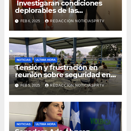
Investigaran condiciones
deplorables de las
facilidades el Departamento
FEB 6, 2025
REDACCION NOTICIASPRTV
de la Salud en Mayagüez
NOTICIAS
ULTIMA HORA
Tensión y frustración en
reunión sobre seguridad en
Reparto Metropolitano
FEB 5, 2025
REDACCION NOTICIASPRTV
NOTICIAS
ULTIMA HORA