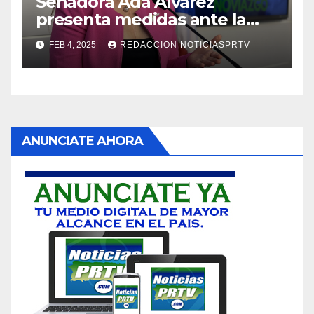
Senadora Ada Álvarez
presenta medidas ante la
violencia en el noviazgo
FEB 4, 2025
REDACCION NOTICIASPRTV
ANUNCIATE AHORA