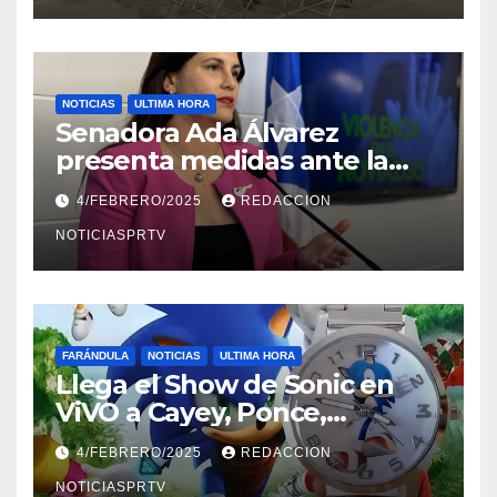
NOTICIAS
ULTIMA HORA
Senadora Ada Álvarez
presenta medidas ante la
violencia en el noviazgo
4/FEBRERO/2025
REDACCION
NOTICIASPRTV
FARÁNDULA
NOTICIAS
ULTIMA HORA
Llega el Show de Sonic en
ViVO a Cayey, Ponce,
Barceloneta y Humacao,
4/FEBRERO/2025
REDACCION
Relojes gratis para el que
compre ahora….
NOTICIASPRTV