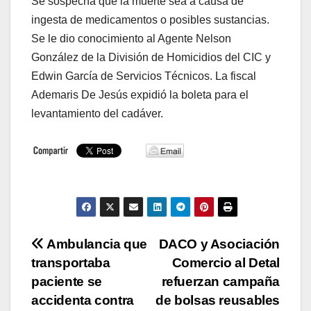
Se sospecha que la muerte sea a causa de
ingesta de medicamentos o posibles sustancias.
Se le dio conocimiento al Agente Nelson
González de la División de Homicidios del CIC y
Edwin García de Servicios Técnicos. La fiscal
Ademaris De Jesús expidió la boleta para el
levantamiento del cadáver.
Navegación
Ambulancia que
DACO y Asociación
transportaba
Comercio al Detal
de
paciente se
refuerzan campaña
entradas
accidenta contra
de bolsas reusables