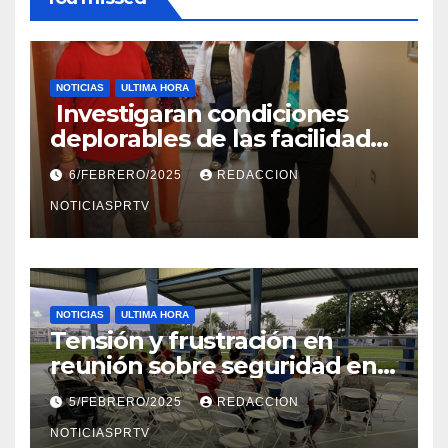
NOTICIAS
ULTIMA HORA
Investigaran condiciones
deplorables de las facilidades
el Departamento de la Salud
6/FEBRERO/2025
REDACCION
en Mayagüez
NOTICIASPRTV
NOTICIAS
ULTIMA HORA
Tensión y frustración en
reunión sobre seguridad en
Reparto Metropolitano
5/FEBRERO/2025
REDACCION
NOTICIASPRTV