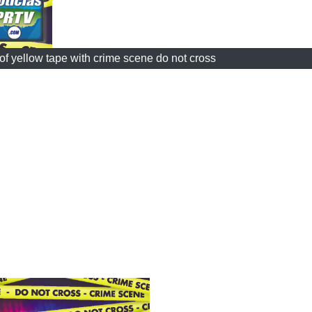
f yellow tape with crime scene do not cross