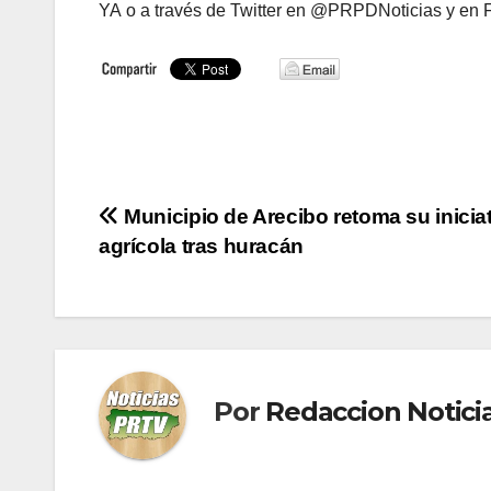
YA o a través de Twitter en @PRPDNoticias y en
Navegación
Municipio de Arecibo retoma su inicia
agrícola tras huracán
de
entradas
Por
Redaccion Notic