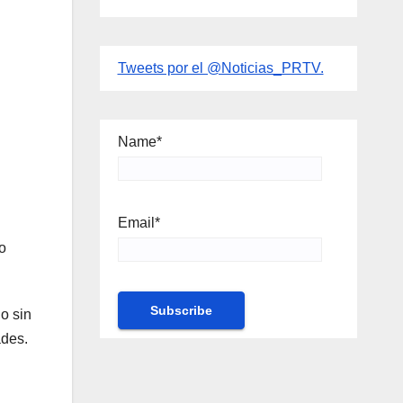
Tweets por el @Noticias_PRTV.
Name*
Email*
o
o sin
ades.