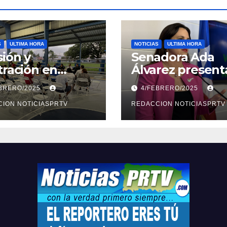
S
ULTIMA HORA
NOTICIAS
ULTIMA HORA
ión y
Senadora Ada
tración en
Álvarez present
ión sobre
medidas ante la
EBRERO/2025
4/FEBRERO/2025
ridad en
violencia en el
arto
ION NOTICIASPRTV
noviazgo
REDACCION NOTICIASPRTV
opolitano