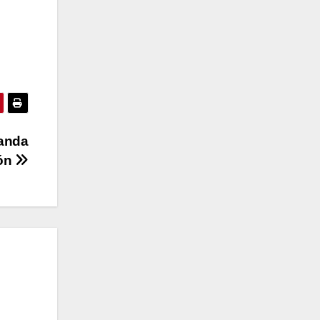
banda
ión