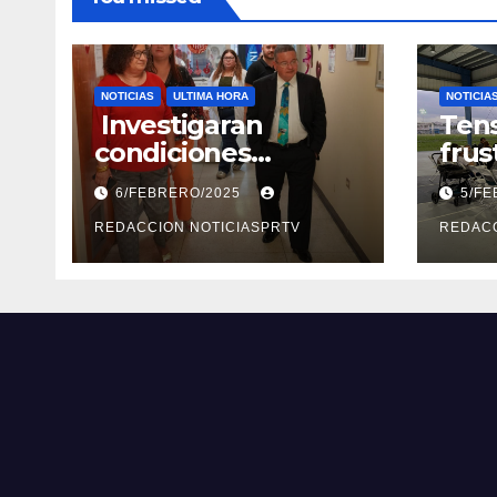
NOTICIAS
ULTIMA HORA
NOTICIA
Investigaran
Tens
condiciones
frus
deplorables de las
reun
6/FEBRERO/2025
5/F
facilidades el
segu
Departamento de la
REDACCION NOTICIASPRTV
Rep
REDACC
Salud en Mayagüez
Metr