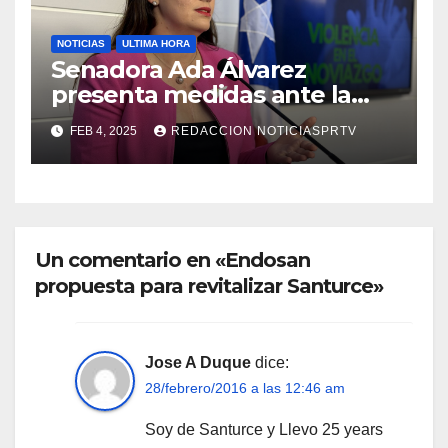
NOTICIAS
ULTIMA HORA
Senadora Ada Álvarez
presenta medidas ante la
violencia en el noviazgo
FEB 4, 2025
REDACCION NOTICIASPRTV
Un comentario en «Endosan
propuesta para revitalizar Santurce»
Jose A Duque
dice:
28/febrero/2016 a las 12:46 am
Soy de Santurce y Llevo 25 years