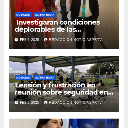
NOTICIAS
ULTIMA HORA
Investigaran condiciones
deplorables de las
facilidades el Departamento
FEB 6, 2025
REDACCION NOTICIASPRTV
de la Salud en Mayagüez
NOTICIAS
ULTIMA HORA
Tensión y frustración en
reunión sobre seguridad en
Reparto Metropolitano
FEB 5, 2025
REDACCION NOTICIASPRTV