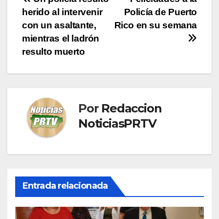
Navegación
herido al intervenir
Policía de Puerto
de
con un asaltante,
Rico en su semana
entradas
mientras el ladrón
resulto muerto
Por
Redaccion
NoticiasPRTV
Entrada relacionada