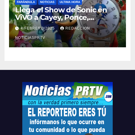
FARÁNDULA
NOTICIAS
ULTIMA HORA
Llega el Show de Sonic en
ViVO a Cayey, Ponce,
Barceloneta y Humacao,
4/FEBRERO/2025
REDACCION
Relojes gratis para el que
compre ahora….
NOTICIASPRTV