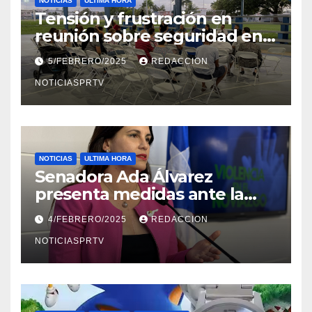
NOTICIAS
ULTIMA HORA
Tensión y frustración en
reunión sobre seguridad en
Reparto Metropolitano
5/FEBRERO/2025
REDACCION
NOTICIASPRTV
NOTICIAS
ULTIMA HORA
Senadora Ada Álvarez
presenta medidas ante la
violencia en el noviazgo
4/FEBRERO/2025
REDACCION
NOTICIASPRTV