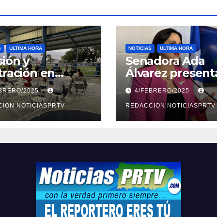
S
ULTIMA HORA
NOTICIAS
ULTIMA HORA
ión y
Senadora Ada
tración en
Álvarez present
ión sobre
medidas ante la
EBRERO/2025
4/FEBRERO/2025
ridad en
violencia en el
arto
ION NOTICIASPRTV
noviazgo
REDACCION NOTICIASPRTV
opolitano