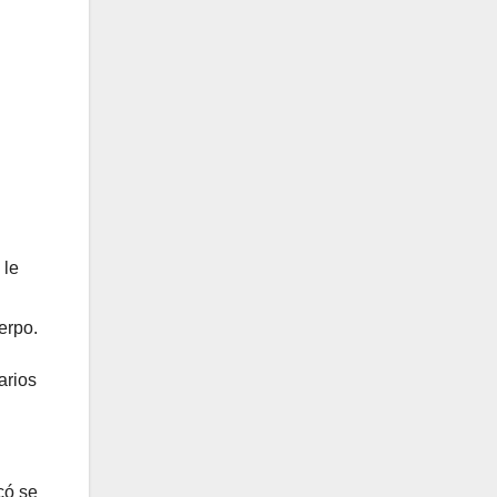
 le
erpo.
arios
có se