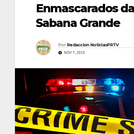
Enmascarados dan
Sabana Grande
Por
Redaccion NoticiasPRTV
NOV 7, 2015