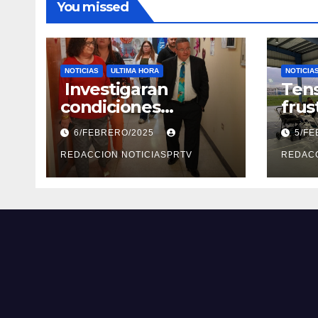
You missed
NOTICIAS
ULTIMA HORA
NOTICIA
Investigaran
Tens
condiciones
frus
deplorables de las
reun
6/FEBRERO/2025
5/F
facilidades el
segu
Departamento de la
REDACCION NOTICIASPRTV
Rep
REDACC
Salud en Mayagüez
Metr