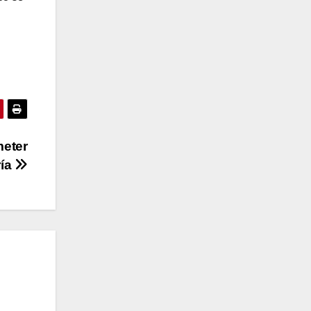
meter
ría