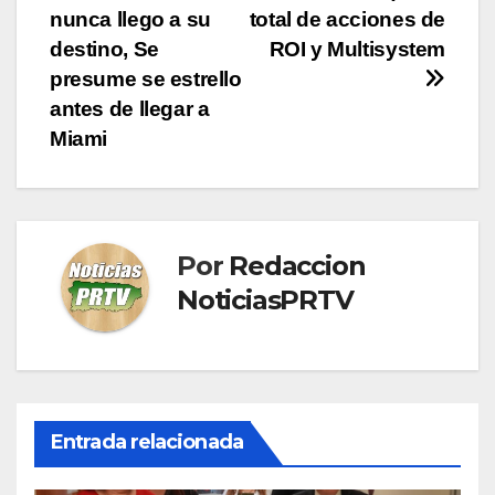
de
nunca llego a su
total de acciones de
entradas
destino, Se
ROI y Multisystem
presume se estrello
antes de llegar a
Miami
Por
Redaccion
NoticiasPRTV
Entrada relacionada