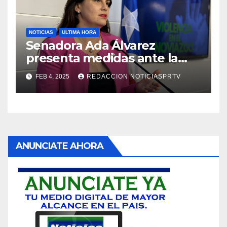
NOTICIAS
ULTIMA HORA
Senadora Ada Álvarez
presenta medidas ante la
violencia en el noviazgo
FEB 4, 2025
REDACCION NOTICIASPRTV
ANUNCIATE AHORA