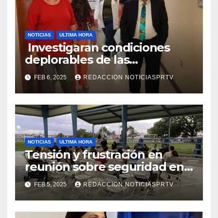
NOTICIAS
ULTIMA HORA
Investigaran condiciones
deplorables de las
facilidades el Departamento
FEB 6, 2025
REDACCION NOTICIASPRTV
de la Salud en Mayagüez
NOTICIAS
ULTIMA HORA
Tensión y frustración en
reunión sobre seguridad en
Reparto Metropolitano
FEB 5, 2025
REDACCION NOTICIASPRTV