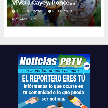
ViVO a Cayey, Ponce,
Barceloneta y Humacao,
4/FEBRERO/2025
REDACCION
Relojes gratis para el que
compre ahora….
NOTICIASPRTV