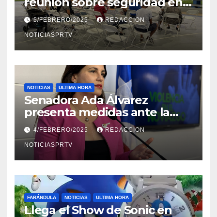
reunión sobre seguridad en
Reparto Metropolitano
5/FEBRERO/2025
REDACCION
NOTICIASPRTV
NOTICIAS
ULTIMA HORA
Senadora Ada Álvarez
presenta medidas ante la
violencia en el noviazgo
4/FEBRERO/2025
REDACCION
NOTICIASPRTV
FARÁNDULA
NOTICIAS
ULTIMA HORA
Llega el Show de Sonic en