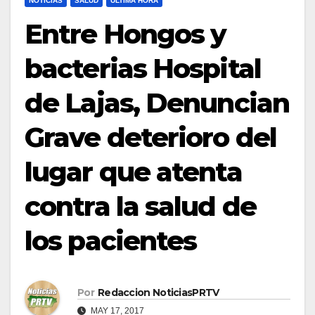
NOTICIAS
SALUD
ULTIMA HORA
Entre Hongos y
bacterias Hospital
de Lajas, Denuncian
Grave deterioro del
lugar que atenta
contra la salud de
los pacientes
Por
Redaccion NoticiasPRTV
MAY 17, 2017