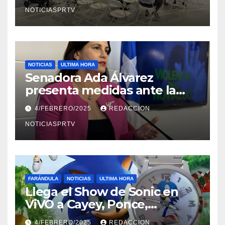
NOTICIASPRTV
NOTICIAS
ULTIMA HORA
Senadora Ada Álvarez
presenta medidas ante la
violencia en el noviazgo
4/FEBRERO/2025
REDACCION
NOTICIASPRTV
FARÁNDULA
NOTICIAS
ULTIMA HORA
Llega el Show de Sonic en
ViVO a Cayey, Ponce,
Barceloneta y Humacao,
4/FEBRERO/2025
REDACCION