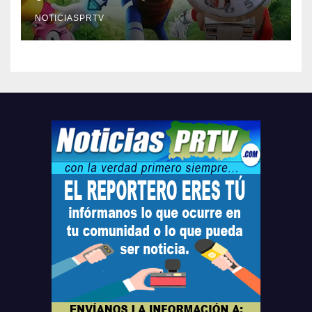
Relojes gratis para el que
compre ahora….
NOTICIASPRTV