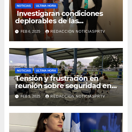
NOTICIAS
ULTIMA HORA
Investigaran condiciones
deplorables de las
facilidades el Departamento
FEB 6, 2025
REDACCION NOTICIASPRTV
de la Salud en Mayagüez
NOTICIAS
ULTIMA HORA
Tensión y frustración en
reunión sobre seguridad en
Reparto Metropolitano
FEB 5, 2025
REDACCION NOTICIASPRTV