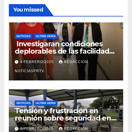
You missed
NOTICIAS
ULTIMA HORA
Investigaran condiciones
deplorables de las facilidades
el Departamento de la Salud
6/FEBRERO/2025
REDACCION
en Mayagüez
NOTICIASPRTV
NOTICIAS
ULTIMA HORA
Tensión y frustración en
reunión sobre seguridad en
Reparto Metropolitano
5/FEBRERO/2025
REDACCION