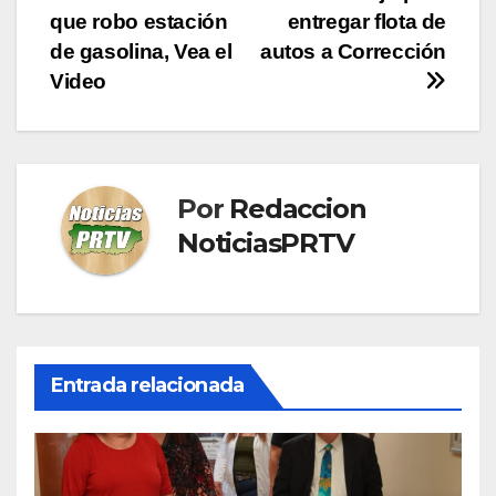
de
que robo estación
entregar flota de
entradas
de gasolina, Vea el
autos a Corrección
Video
Por
Redaccion
NoticiasPRTV
Entrada relacionada